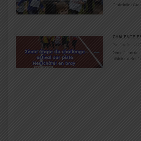
Croixdalle ! Grand
CHALENGE ES
Posté le: 04 mai 2
2ème étape du ch
athlètes à Neufch