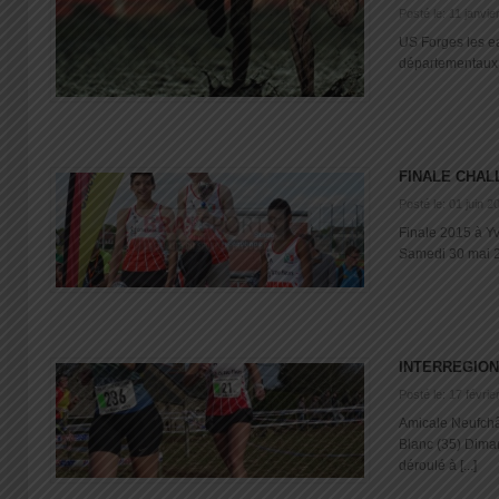
Posté le: 11 janvie
US Forges les ea
départementaux Tr
FINALE CHAL
Posté le: 01 juin 2
Finale 2015 à Y
Samedi 30 mai 20
INTERREGIO
Posté le: 17 févrie
Amicale Neufchâ
Blanc (35) Diman
déroulé à [...]