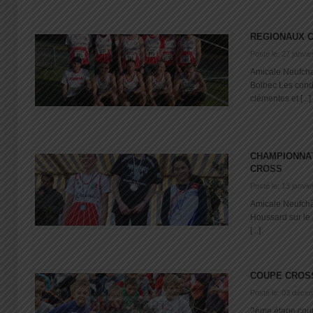
REGIONAUX 
Posté le: 27 janvi
Amicale Neufcha
Bolbec Les condi
clémentes et [...]
CHAMPIONNA
CROSS
Posté le: 13 janvi
Amicale Neufchâ
Houssard sur le 
[...]
COUPE CROS
Posté le: 03 déce
2ème étape coup