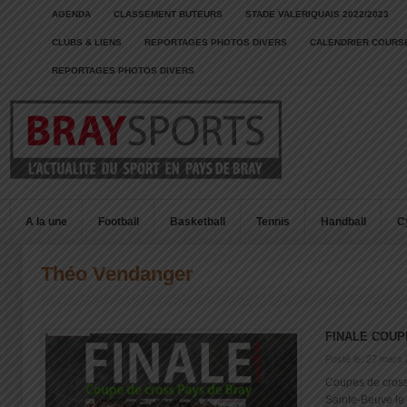
AGENDA
CLASSEMENT BUTEURS
STADE VALERIQUAIS 2022/2023
CLUBS & LIENS
REPORTAGES PHOTOS DIVERS
CALENDRIER COURSE
REPORTAGES PHOTOS DIVERS
A la une
Football
Basketball
Tennis
Handball
C
Théo Vendanger
FINALE COUP
Posté le: 27 mars
Coupes de cros
Sainte-Beuve le 1e