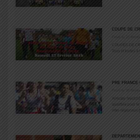
COUPE DE C
Posté le: 23 févrie
COUPES DE CR
Tous et toutes à N
PRE FRANCE
Posté le: 08 févrie
Amicale Neufchâ
qualifiée pour l
inter-régionaux [.
DEPARTEMEN