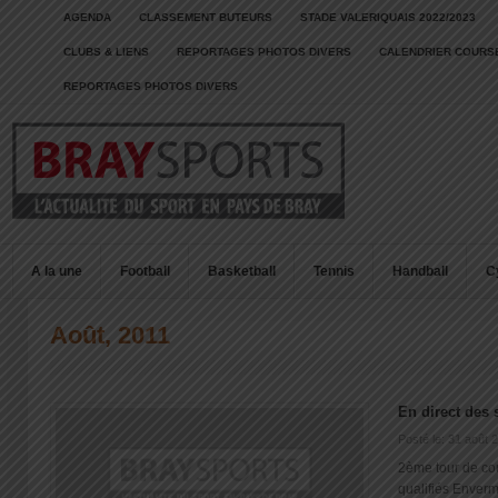
AGENDA
CLASSEMENT BUTEURS
STADE VALERIQUAIS 2022/2023
CLUBS & LIENS
REPORTAGES PHOTOS DIVERS
CALENDRIER COURSE
REPORTAGES PHOTOS DIVERS
A la une
Football
Basketball
Tennis
Handball
C
Août, 2011
En direct des 
Posté le: 31 août 
2ème tour de co
qualifiés Enverme