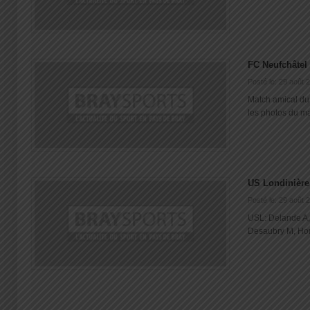
FC Neufchâtel
Posté le: 29 août 
Match amical du
les photos du matc
US Londinières
Posté le: 29 août 
USL: Delande A, 
Desaubry M, Honn