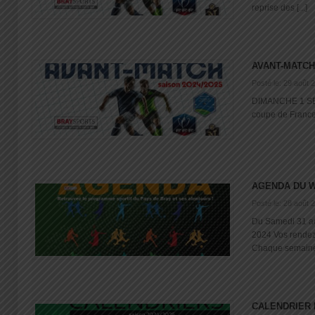
reprise des [...]
AVANT-MATCH
Posté le: 29 août 
DIMANCHE 1 S
coupe de France 
AGENDA DU 
Posté le: 28 août 
Du Samedi 31 a
2024 Vos rende
Chaque semaine, 
CALENDRIER 