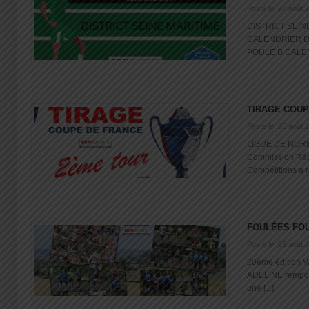
Posté le: 27 août 
DISTRICT SEIN
CALENDRIER D
POULE B CALEND
TIRAGE COUP
Posté le: 26 août 
LIGUE DE NORM
Commission Rég
Compétitions a réa
FOULÉES FOU
Posté le: 25 août 
20ème édition V
ADELINE remport
une [...]