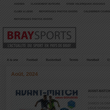
AGENDA
CLASSEMENT BUTEURS
STADE VALERIQUAIS 2022/2023
CLUBS & LIENS
REPORTAGES PHOTOS DIVERS
CALENDRIER COURSE
REPORTAGES PHOTOS DIVERS
A la une
Football
Basketball
Tennis
Handball
C
Août, 2024
AVANT-MATCH
Posté le: 29 août 
SAMEDI 2& DI
LIGUE NORMAND