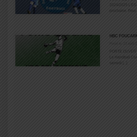
2024/2025 L’ES 
prochaine. Pour c
HBC FOUCAR
Posté le: 23 août 
PORTE OUVERT
Le Handball Clu
samedi [...]