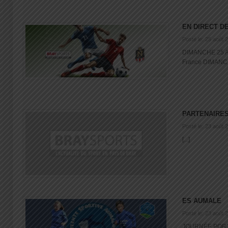
EN DIRECT D
Posté le: 25 août 
DIMANCHE 25 AO
France DIMANCH
PARTENAIRE
Posté le: 23 août 
[...]
ES AUMALE
Posté le: 23 août 
JOURNÉE PORT