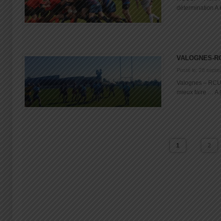
détermination A 
VALOGNES-R
Posté le: 28 sept
Valognes – RCUS
mieux faire … A [.
1
2