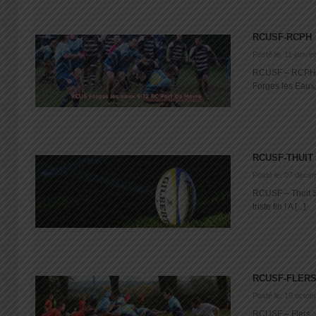
RCUSF-RCPH
Posté le: 11 janvie
RCUSF – RCPH :
Forges les Eaux,
RCUSF-THUIT
Posté le: 07 déce
RCUSF – Thuit S
triste fin ! A [...]
RCUSF-FLER
Posté le: 19 octob
RCUSF – Flers : 