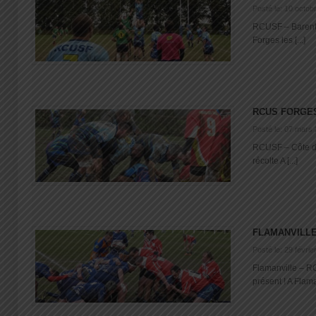
Posté le: 10 octob
RCUSF – Barentin
Forges les [...]
RCUS FORGE
Posté le: 07 mars
RCUSF – Côte de
récolte A [...]
FLAMANVILL
Posté le: 29 févrie
Flamanville – RC
présent ! A Flama