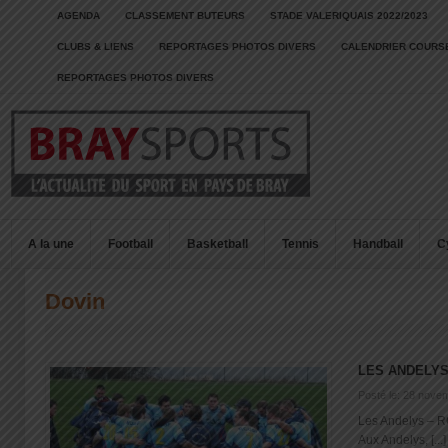
AGENDA
CLASSEMENT BUTEURS
STADE VALERIQUAIS 2022/2023
CLUBS & LIENS
REPORTAGES PHOTOS DIVERS
CALENDRIER COURSE
REPORTAGES PHOTOS DIVERS
A la une
Football
Basketball
Tennis
Handball
C
Dovin
LES ANDELY
Posté le: 28 nove
Les Andelys – RC
Aux Andelys, [...]