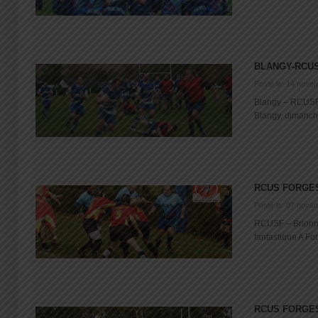
BLANGY-RCU
Posté le: 14 nove
Blangy – RCUSF 
Blangy, dimanche 
RCUS FORGES
Posté le: 07 nove
RCUSF – Brionne
fantastique A For
RCUS FORGE