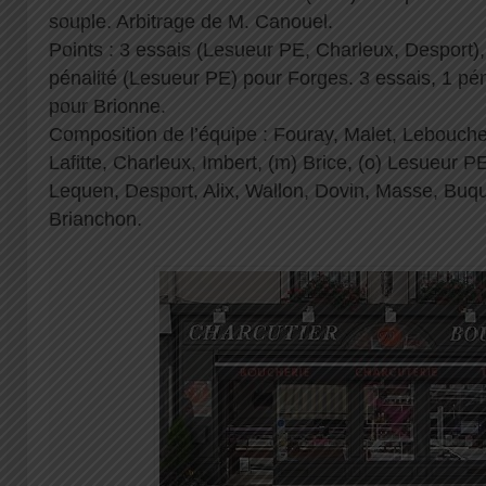
souple. Arbitrage de M. Canouel.
Points : 3 essais (Lesueur PE, Charleux, Desport),
pénalité (Lesueur PE) pour Forges. 3 essais, 1 pén
pour Brionne.
Composition de l’équipe : Fouray, Malet, Lebouche
Lafitte, Charleux, Imbert, (m) Brice, (o) Lesueur 
Lequen, Desport, Alix, Wallon, Dovin, Masse, Buqu
Brianchon.