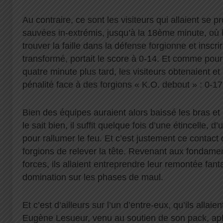
Au contraire, ce sont les visiteurs qui allaient se 
sauvées in-extrémis, jusqu’à la 18ème minute, où l’a
trouver la faille dans la défense forgionne et inscri
transformé, portait le score à 0-14. Et comme pour
quatre minute plus tard, les visiteurs obtenaient e
pénalité face à des forgions « K.O. debout » : 0-17
Bien des équipes auraient alors baissé les bras et
le sait bien, il suffit quelque fois d’une étincelle, d
pour rallumer le feu. Et c’est justement ce contact 
forgions de relever la tête. Revenant aux fondamen
forces, ils allaient entreprendre leur remontée fant
domination sur les phases de maul.
Et c’est d’ailleurs sur l’un d’entre-eux, qu’ils allaien
Eugène Lesueur, venu au soutien de son pack, apl