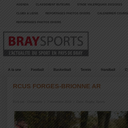
AGENDA
CLASSEMENT BUTEURS
STADE VALERIQUAIS 2022/2023
CLUBS & LIENS
REPORTAGES PHOTOS DIVERS
CALENDRIER COURSE
REPORTAGES PHOTOS DIVERS
A la une
Football
Basketball
Tennis
Handball
C
RCUS FORGES-BRIONNE AR
Écrit par :
Christophe
|
7 novembre 2016
|
Dans :
Rugby
,
Sports