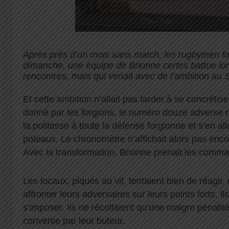
Après près d’un mois sans match, les rugbymen fo
dimanche, une équipe de Brionne certes battue lo
rencontres, mais qui venait avec de l’ambition au 
Et cette ambition n’allait pas tarder à se concrétise
donné par les forgions, le numéro douze adverse récu
la politesse à toute la défense forgionne et s’en alla
poteaux. Le chronomètre n’affichait alors pas enco
Avec la transformation, Brionne prenait les comma
Les locaux, piqués au vif, tentaient bien de réagir,
affronter leurs adversaires sur leurs points forts, i
s’imposer. Ils ne récoltaient qu’une maigre pénalité,
convertie par leur buteur.