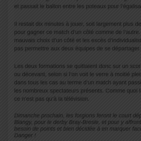
et passait le ballon entre les poteaux pour l’égalisa
Il restait dix minutes à jouer, soit largement plus de
pour gagner ce match d’un côté comme de l’autre.
mauvais choix d’un côté et les excès d’individualism
pas permettre aux deux équipes de se départager.
Les deux formations se quittaient donc sur un score
ou décevant, selon si l’on voit le verre à moitié ple
dans tous les cas au terme d’un match ayant passi
les nombreux spectateurs présents. Comme quoi l
ce n’est pas qu’à la télévision.
Dimanche prochain, les forgions feront le court d
Blangy, pour le derby Bray-Bresle, et pour y affro
besoin de points et bien décidée à en marquer fa
Danger !