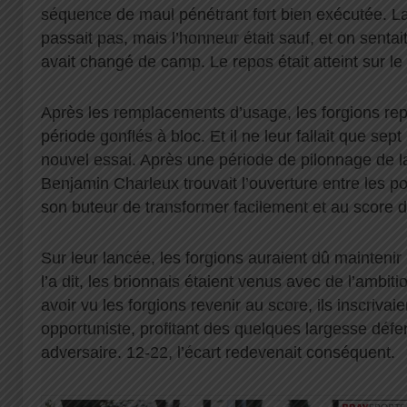
séquence de maul pénétrant fort bien exécutée. La
passait pas, mais l’honneur était sauf, et on sentai
avait changé de camp. Le repos était atteint sur le
Après les remplacements d’usage, les forgions re
période gonflés à bloc. Et il ne leur fallait que sep
nouvel essai. Après une période de pilonnage de l
Benjamin Charleux trouvait l’ouverture entre les p
son buteur de transformer facilement et au score d
Sur leur lancée, les forgions auraient dû maintenir
l’a dit, les brionnais étaient venus avec de l’ambit
avoir vu les forgions revenir au score, ils inscrivai
opportuniste, profitant des quelques largesse défe
adversaire. 12-22, l’écart redevenait conséquent.