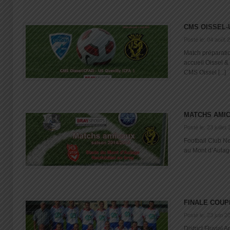
CMS OISSEL-
Posté le: 04 août 
Match préparati
accueil Oissel &
CMS Oissel [...]
MATCHS AMI
Posté le: 23 juillet
Football Club N
au Mont d’Aulage 
FINALE COU
Posté le: 23 juin 2
District Fluvial 