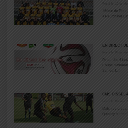
Posté le: 13 janvi
16ème de Final
à Neufchâtel Lund
EN DIRECT D
Posté le: 04 janvi
Dimanche 4 jan
Coupe National
Samedi [...]
CMS OISSEL-
Posté le: 06 août 
Match de prépar
Quevilly Mercredi