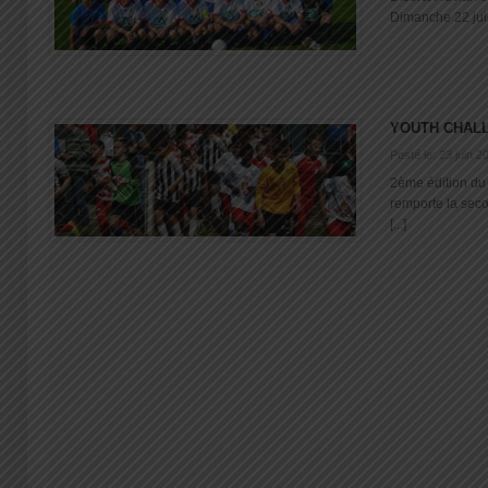
Dimanche 22 juin 
YOUTH CHALL
Posté le: 23 juin 2
2ème édition du
remporte la sec
[...]