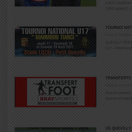
CAUX Soutenez 
100% gratuit [...]
TOURNOI NAT
Posté le: 26 juillet
QUEVILLY ROUE
U17 « Mahmoud-Ti
TRANSFERTS 
Posté le: 10 avril 
Actu et rumeurs 
joueurs et entraî
US QUEVILLY