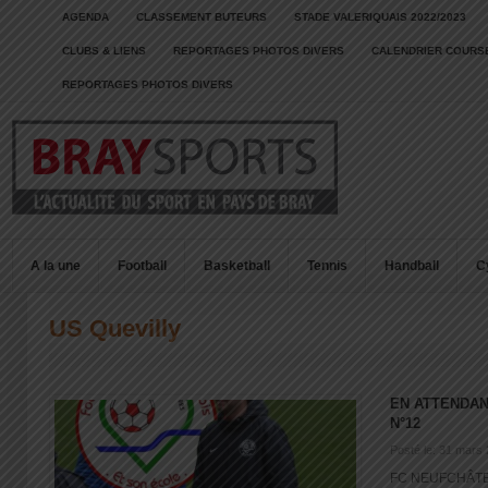
AGENDA
CLASSEMENT BUTEURS
STADE VALERIQUAIS 2022/2023
CLUBS & LIENS
REPORTAGES PHOTOS DIVERS
CALENDRIER COURSE
REPORTAGES PHOTOS DIVERS
A la une
Football
Basketball
Tennis
Handball
C
US Quevilly
EN ATTENDAN
N°12
Posté le: 31 mars
FC NEUFCHÂTEL