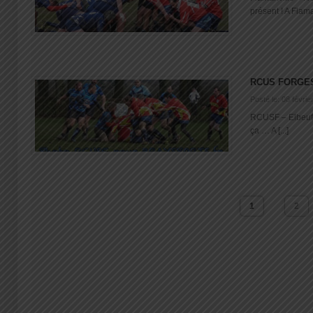
présent ! A Flama
RCUS FORGE
Posté le: 08 févrie
RCUSF – Elbeuf 
ça … A [...]
1
2