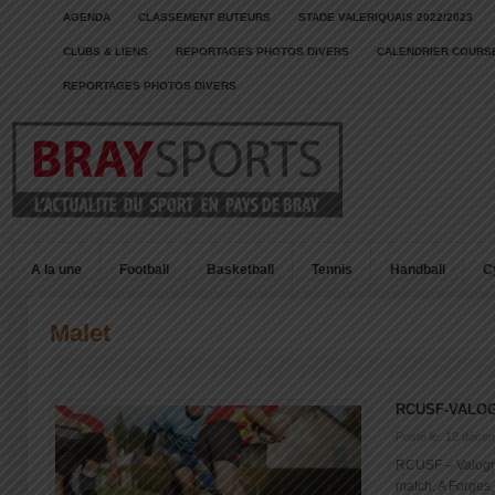
AGENDA
CLASSEMENT BUTEURS
STADE VALERIQUAIS 2022/2023
CLUBS & LIENS
REPORTAGES PHOTOS DIVERS
CALENDRIER COURSE
REPORTAGES PHOTOS DIVERS
A la une
Football
Basketball
Tennis
Handball
C
Malet
RCUSF-VALO
Posté le: 12 déce
RCUSF – Valogn
match. A Forges, 