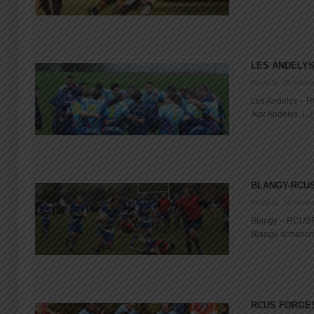
LES ANDELY
Posté le: 28 nove
Les Andelys – RC
Aux Andelys, [...]
BLANGY-RCU
Posté le: 14 nove
Blangy – RCUSF 
Blangy, dimanche 
RCUS FORGES