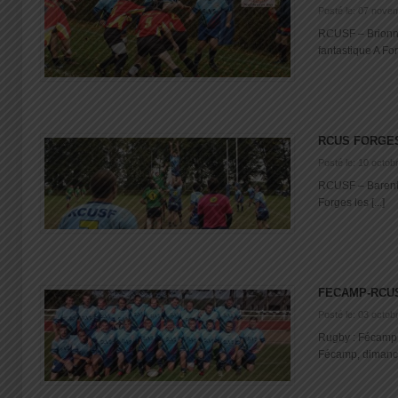
Posté le: 07 nove
RCUSF – Brionne
fantastique A For
RCUS FORGE
Posté le: 10 octob
RCUSF – Barentin
Forges les [...]
FECAMP-RCU
Posté le: 03 octob
Rugby : Fécamp 
Fécamp, dimanche