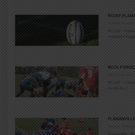
RCUSF-FLAM
Posté le: 21 mars
RCUSF – Flamanvi
chantant A Forges 
RCUS FORGE
Posté le: 07 mars
RCUSF – Côte de
récolte A [...]
FLAMANVILL
Posté le: 29 févrie
Flamanville – RC