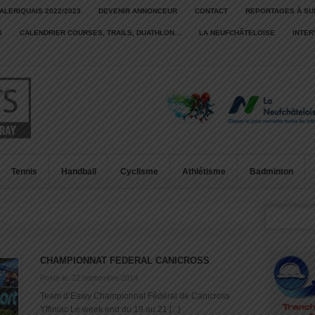
ALERIQUAIS 2022/2023
DEVENIR ANNONCEUR
CONTACT
REPORTAGES À SU
S
CALENDRIER COURSES, TRAILS, DUATHLON…
LA NEUFCHÂTELOISE
INTE
Tennis
Handball
Cyclisme
Athlétisme
Badminton
CHAMPIONNAT FEDERAL CANICROSS
Posté le: 22 septembre 2014
Team d’Eawy Championnat Fédéral de Canicross
Yffiniac Le week end du 19 au 21 [...]