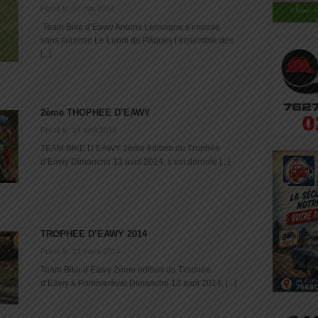
Posté le: 07 mai 2014
Team Bike d’Eawy Antony Lemoigne s’impose
sans surprise Le Lundi de Pâques l’ensemble des
[...]
2ème THOPHEE D’EAWY
Posté le: 14 avril 2014
TEAM BIKE D’EAWY 2ème édition du Trophée
d’Eawy Dimanche 13 avril 2014, s’est déroulé [...]
TROPHEE D’EAWY 2014
Posté le: 21 mars 2014
Team Bike d’Eawy 2ème édition du Trophée
d’Eawy à Pommeréval Dimanche 13 avril 2014, [...]