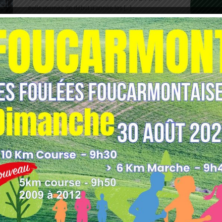
belle journée de début d’année les [...]
TEAM BIKE D’EAWY
Posté le: 26 octobre 2013
Marathon Seine Eure 4h13 pour Michael
Dimanche 20 octobre 2013 a eu lieu le 9ème [...]
1
2
3