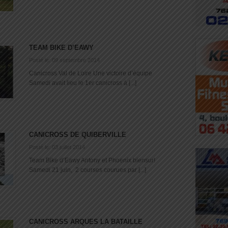
TEAM BIKE D’EAWY
Posté le: 09 septembre 2014
Canicross Val de Loire Une victoire d’équipe
Samedi avait lieu le 1er canicross à [...]
CANICROSS DE QUIBERVILLE
Posté le: 03 juillet 2014
Team Bike d’Eawy Antony et Phoenix biensur!
Samedi 21 juin, 2 courses courues par [...]
CANICROSS ARQUES LA BATAILLE