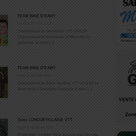
TEAM BIKE D’EAWY
Posté le: 17 mars 2014
Championnat de Normandie VTT UFOLEP
Championnat de Normandie à Offranville Ce
dimanche 16 mars [...]
TEAM BIKE D’EAWY
Posté le: 15 mars 2014
Championnat de Seine Maritime VTT UFOLEP Le
Team brille à Derchigny Dimanche 9 mars [...]
7ème LONGUEVILLAISE VTT
Posté le: 06 janvier 2014
TEAM BIKE D’EAWY 2014 démarre bien En cette