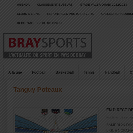
AGENDA
CLASSEMENT BUTEURS
STADE VALERIQUAIS 2022/2023
CLUBS & LIENS
REPORTAGES PHOTOS DIVERS
CALENDRIER COURSE
REPORTAGES PHOTOS DIVERS
A la une
Football
Basketball
Tennis
Handball
C
Tanguy Poteaux
EN DIRECT D
Posté le: 02 sept
SAMEDI 2& DI
LIGUE NORMAN