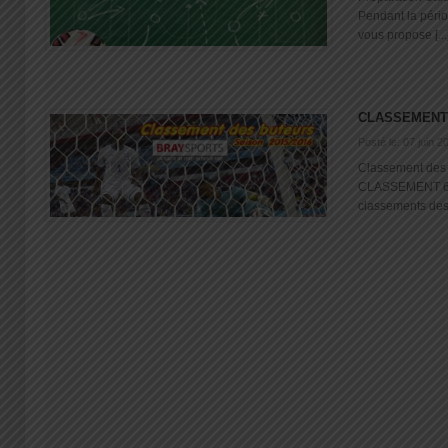
Pendant la pério
vous propose [...
CLASSEMENTS
Posté le: 07 juin 2
Classement des
CLASSEMENT 6 j
classements des [