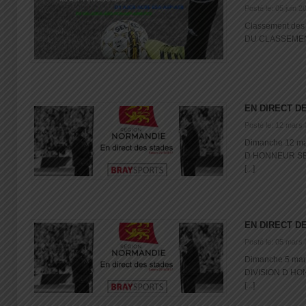
Posté le: 05 juin 2
Classement des
DU CLASSEMENT 5
EN DIRECT D
Posté le: 12 mars
Dimanche 12 m
D HONNEUR SEN
[...]
EN DIRECT D
Posté le: 05 mars
Dimanche 5 mar
DIVISION D HO
[...]