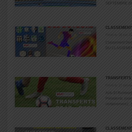
SEPTEMBRE 2023
CLASSEMENT
Posté le: 06 juin 2
Classement Des
DU CLASSEMENT 
TRANSFERTS 
Posté le: 27 janvi
Actu Et Rumeurs
Présidents, joueu
certainement [...]
CLASSEMENT