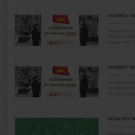
EN DIRECT D
Posté le: 30 octob
Dimanche 30 oc
DIVISION D HO
octobre 2016 – [..
EN DIRECT D
Posté le: 16 octob
Résultats Cham
2016 DIVISION
16 octobre 2016 [
RESULTATS 
Posté le: 04 sept
Préparation Sais