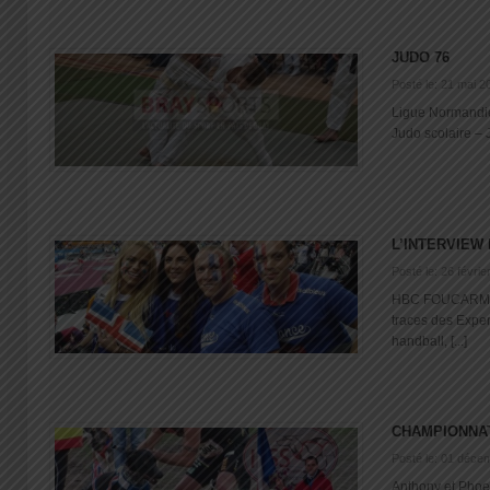
JUDO 76
Posté le: 21 mai 2
Ligue Normandie
Judo scolaire – 
L’INTERVIEW
Posté le: 26 févrie
HBC FOUCARMONT
traces des Exper
handball, [...]
CHAMPIONNA
Posté le: 01 déce
Anthony et Phoe