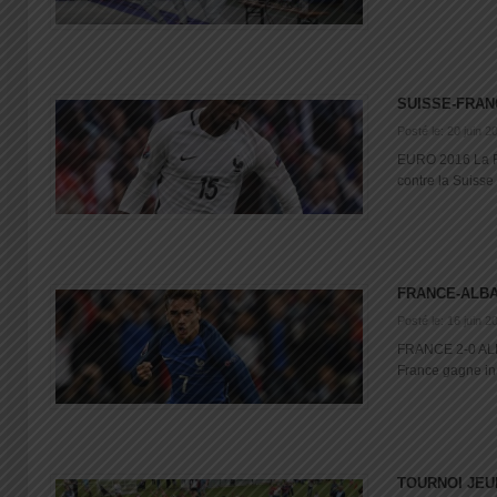
SUISSE-FRAN
Posté le: 20 juin 2
EURO 2016 La F
contre la Suisse 
FRANCE-ALBA
Posté le: 16 juin 2
FRANCE 2-0 ALB
France gagne in e
TOURNOI JEU