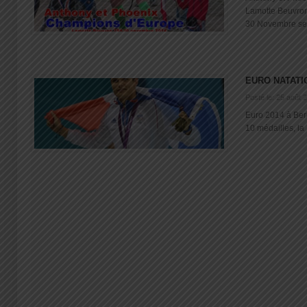
Lamotte Beuvro
30 Novembre se [
EURO NATATI
Posté le: 25 août 
Euro 2014 à Ber
10 médailles, la 