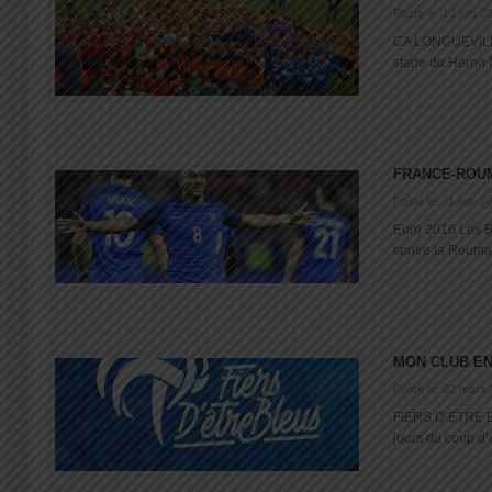
Posté le: 13 juin 2
CA LONGUEVILLA
stade du Héron Il 
FRANCE-ROU
Posté le: 11 juin 2
Euro 2016 Les Bl
contre la Rouman
MON CLUB EN
Posté le: 02 mars
FIERS D’ETRE
jours du coup d’