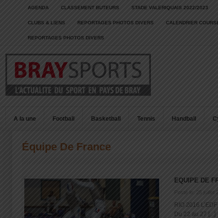
AGENDA
CLASSEMENT BUTEURS
STADE VALERIQUAIS 2022/2023
CLUBS & LIENS
REPORTAGES PHOTOS DIVERS
CALENDRIER COURSE
REPORTAGES PHOTOS DIVERS
A la une
Football
Basketball
Tennis
Handball
C
Équipe De France
EQUIPE DE F
Posté le: 25 juillet
RIO 2016 L’EDF 
Du 22 au 27 [...]