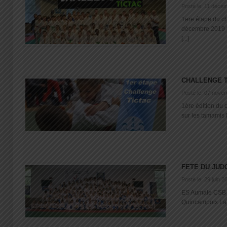
Posté le: 11 déce
1ere étape du 
décembre 2019 
[...]
CHALLENGE T
Posté le: 07 nove
1ère édition du
sur les tamamis 
FETE DU JUD
Posté le: 29 juin 2
ES Aumale CSB 
Quincampoix La Fê