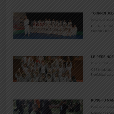
TOURNOI JUD
Posté le: 08 mai 2
CSB NEUFCHATEL
Samedi 7 mai 201
LE PERE NOE
Posté le: 22 déce
CSB Neufchâtel 
Neufchâtel accuei
KUNG-FU MA
Posté le: 04 sept
Reprise des cou