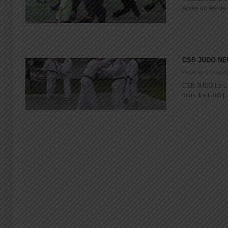
Après un été de 
CSB JUDO N
Posté le: 01 sept
CSB JUDO Le C S
murs. Le lundi [..