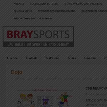
AGENDA
CLASSEMENT BUTEURS
STADE VALERIQUAIS 2022/2023
CLUBS & LIENS
REPORTAGES PHOTOS DIVERS
CALENDRIER COURSE
REPORTAGES PHOTOS DIVERS
A la une
Football
Basketball
Tennis
Handball
C
Dojo
CSB NEUFCH
Posté le: 04 sept
JUDO & GYM Rej
Mercredi 09 sept