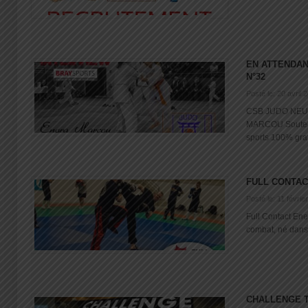
EN ATTENDAN
N°32
Posté le: 20 avril 
CSB JUDO NEUF
MARCOU Souten
sports 100% grat
FULL CONTA
Posté le: 11 févrie
Full Contact Ener
combat, né dans 
CHALLENGE T