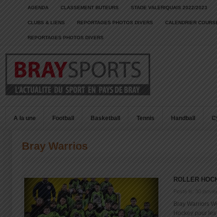
AGENDA
CLASSEMENT BUTEURS
STADE VALERIQUAIS 2022/2023
CLUBS & LIENS
REPORTAGES PHOTOS DIVERS
CALENDRIER COURSE
REPORTAGES PHOTOS DIVERS
A la une
Football
Basketball
Tennis
Handball
C
Bray Warrios
ROLLER HOC
Posté le: 30 janvi
Bray Warriors W
Hockey pour les B