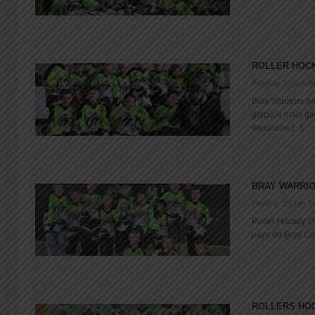
ROLLER HOC
Posté le: 23 janvi
Bray Warriors 5
glaciale mais g
dimanche [...]
BRAY WARRI
Posté le: 27 juin 2
Roller Hockey 
pays de Bray Ce 
ROLLERS HO