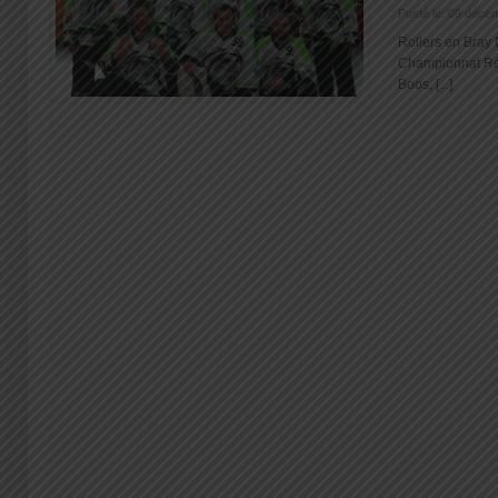
Posté le: 09 déce
Rollers en Bray
Championnat Ré
Boos, [...]