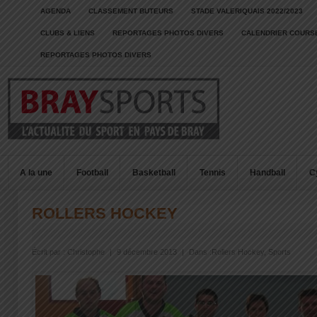
AGENDA
CLASSEMENT BUTEURS
STADE VALERIQUAIS 2022/2023
CLUBS & LIENS
REPORTAGES PHOTOS DIVERS
CALENDRIER COURSE
REPORTAGES PHOTOS DIVERS
A la une
Football
Basketball
Tennis
Handball
C
ROLLERS HOCKEY
Écrit par :
Christophe
|
9 décembre 2013
|
Dans :
Rollers Hockey
,
Sports