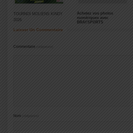
Achetez vos photos
TOURNOI MOLIENS KINDY
numériques avec
2026
BRAYSPORTS
Laisser Un Commentaire
Commentaire
(obligatoire)
Nom
(obligatoire)