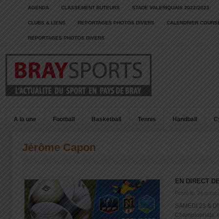
AGENDA
CLASSEMENT BUTEURS
STADE VALERIQUAIS 2022/2023
CLUBS & LIENS
REPORTAGES PHOTOS DIVERS
CALENDRIER COURSE
REPORTAGES PHOTOS DIVERS
A la une
Football
Basketball
Tennis
Handball
C
Jérôme Capon
EN DIRECT D
Posté le: 24 octob
SAMEDI 23 & 
Championnats