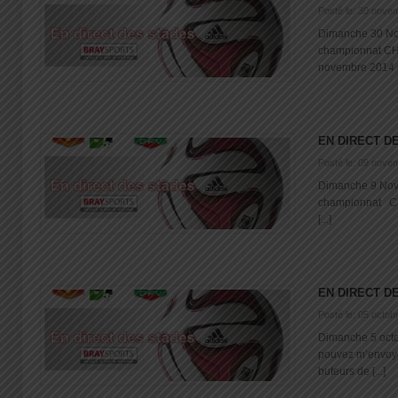
Posté le: 30 nove
Dimanche 30 No
championnat C
novembre 2014 [.
EN DIRECT D
Posté le: 09 nove
Dimanche 9 Nov
championnat 
[...]
EN DIRECT D
Posté le: 05 octob
Dimanche 5 oct
pouvez m’envoyer
buteurs de [...]