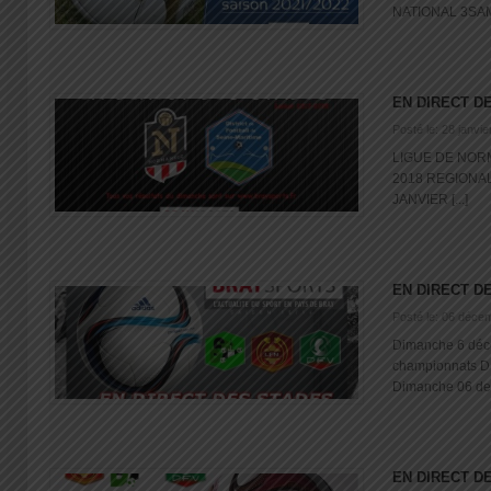
NATIONAL 3SAMED
EN DIRECT D
Posté le: 28 janvi
LIGUE DE NOR
2018 REGIONAL
JANVIER [...]
EN DIRECT D
Posté le: 06 déce
Dimanche 6 déc
championnats 
Dimanche 06 dec
EN DIRECT D