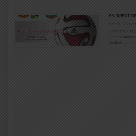
EN DIRECT D
Posté le: 07 sept
Dimanche 7 sep
Championnats V
résultats, commen