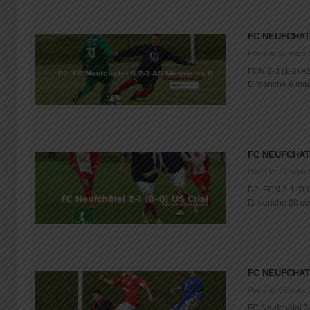
FC NEUFCHAT
Posté le: 07 mars
FCN 2-3 (1-2) A
Dimanche 6 mars 
FC NEUFCHAT
Posté le: 21 sept
D2: FCN 2-1 (0-
Dimanche 20 sep
FC NEUFCHAT
Posté le: 09 mars
FC Neufchâtel 2