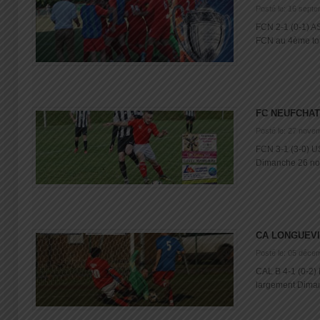
Posté le: 16 sept
FCN 2-1 (0-1) 
FCN au 4ème tour 
FC NEUFCHAT
Posté le: 27 nove
FCN 3-1 (3-0) US
Dimanche 26 nove
CA LONGUEVI
Posté le: 05 déce
CAL B 4-1 (0-2)
largement Dimanc