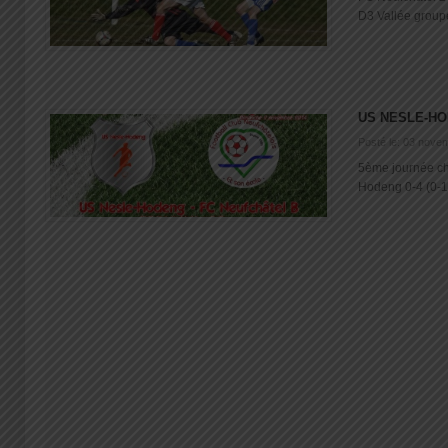
D3 Vallée groupe 
US NESLE-HO
Posté le: 03 nove
5ème journée c
Hodeng 0-4 (0-1)