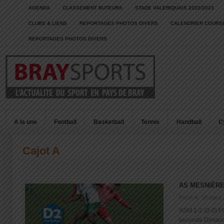
AGENDA
CLASSEMENT BUTEURS
STADE VALERIQUAIS 2022/2023
CLUBS & LIENS
REPORTAGES PHOTOS DIVERS
CALENDRIER COURSE
REPORTAGES PHOTOS DIVERS
A la une
Football
Basketball
Tennis
Handball
C
Cajot A
AS MESNIÈRE
Posté le: 18 mars
ASM 1-2 (0-0) F
seconde Dimanch