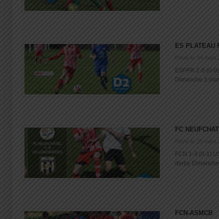
ES PLATEAU 
Posté le: 04 mars
ESPFR 2-0 (0-0)
Dimanche 3 mars 
FC NEUFCHAT
Posté le: 20 mars
FCN 1-3 (0-1) U
derby Dimanche 1
FCN-ASMCB