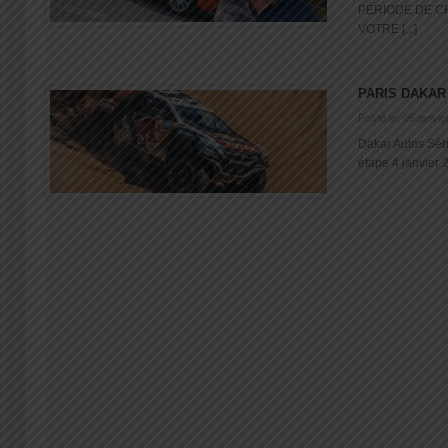
PÉRIODE DE C
VOTRE [...]
PARIS DAKAR 
Posté le: 05 janvi
Dakar Autos Séb
étape 4 janvier 