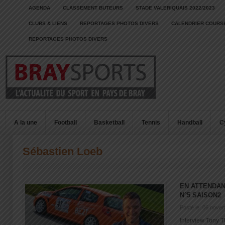
AGENDA
CLASSEMENT BUTEURS
STADE VALERIQUAIS 2022/2023
CLUBS & LIENS
REPORTAGES PHOTOS DIVERS
CALENDRIER COURSE
REPORTAGES PHOTOS DIVERS
A la une
Football
Basketball
Tennis
Handball
C
Sébastien Loeb
EN ATTENDAN
N°5 SAISON2
Posté le: 06 nove
Interview Ton