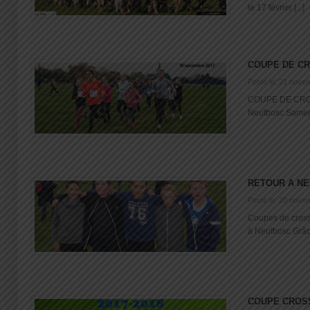
le 17 février [...]
COUPE DE C
Posté le: 21 nove
COUPE DE CROS
Neufbosc Samedi
RETOUR A N
Posté le: 20 nove
Coupes de cross
à Neufbosc Grâce 
COUPE CROS