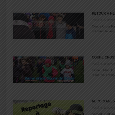
RETOUR A N
Posté le: 27 nove
Coupe Cross Pay
prennent le vent 
COUPE CROSS
Posté le: 26 nove
2ème ETAPE DE
le mauvais temp
REPORTAGES
Posté le: 21 nove
Samedi 21&Dima