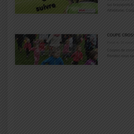
sur braysports.
Athlétisme: Coupe
COUPE CROS
Posté le: 20 nove
Coupes de cross
Rendez-vous same