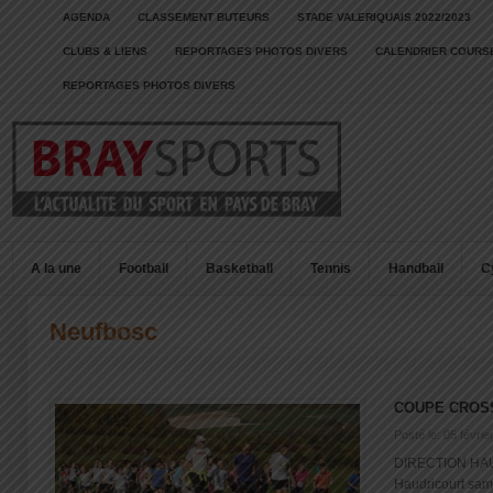
AGENDA
CLASSEMENT BUTEURS
STADE VALERIQUAIS 2022/2023
CLUBS & LIENS
REPORTAGES PHOTOS DIVERS
CALENDRIER COURSE
REPORTAGES PHOTOS DIVERS
A la une
Football
Basketball
Tennis
Handball
C
Neufbosc
COUPE CROSS
Posté le: 05 févrie
DIRECTION HA
Haudricourt same