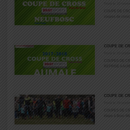
Posté le: 10 nove
COUPE DE CROS
coupes de cross
COUPE DE C
Posté le: 03 octob
COUPES DE CR
REPRISE A AUMA
COUPE DE C
Posté le: 04 octob
COUPES DE CR
étape à Bosc-Me