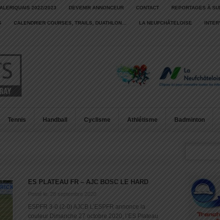
ALERIQUAIS 2022/2023
DEVENIR ANNONCEUR
CONTACT
REPORTAGES À SU
S
CALENDRIER COURSES, TRAILS, DUATHLON…
LA NEUFCHÂTELOISE
INTE
Tennis
Handball
Cyclisme
Athlétisme
Badminton
ES PLATEAU FR – AJC BOSC LE HARD
Posté le: 28 septembre 2020
ESPFR 3-0 (2-0) AJCB L’ESPFR annonce la
couleur Dimanche 27 octobre 2020, l’ES Plateau