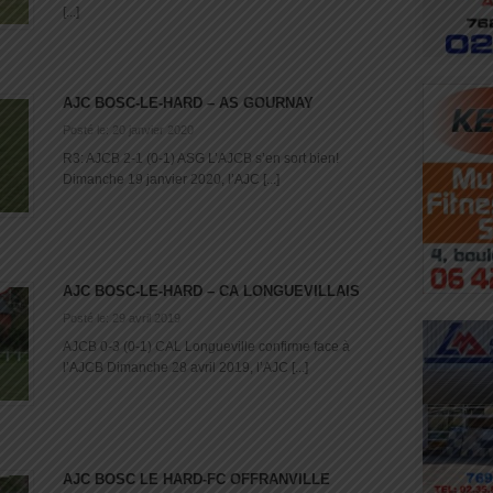
[...]
AJC BOSC-LE-HARD – AS GOURNAY
Posté le: 20 janvier 2020
R3: AJCB 2-1 (0-1) ASG L’AJCB s’en sort bien!
Dimanche 19 janvier 2020, l’AJC [...]
AJC BOSC-LE-HARD – CA LONGUEVILLAIS
Posté le: 29 avril 2019
AJCB 0-3 (0-1) CAL Longueville confirme face à
l’AJCB Dimanche 28 avril 2019, l’AJC [...]
AJC BOSC LE HARD-FC OFFRANVILLE