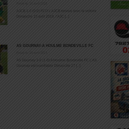
Posté le: 16 avril 2018
AJCB 1-0 (0-0) FCO L’AJCB renoue avec la victoire
Dimanche 15 avril 2018, l’AJC [...]
AS GOURNAY-A HOULME BONDEVILLE FC
Posté le: 28 avril 2014
AS Gournay 3-0 (1-0) A Houlme Bondeville FC L’AS
Gournay est inarrêtable Dimanche 27 [...]