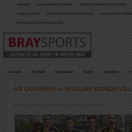
AGENDA
CLASSEMENT BUTEURS
STADE VALERIQUAIS 2022/2023
CLUBS & LIENS
REPORTAGES PHOTOS DIVERS
CALENDRIER COURSE
REPORTAGES PHOTOS DIVERS
A la une
Football
Basketball
Tennis
Handball
C
AS GOURNAY-A HOULME BONDEVILL
Écrit par :
Christophe
|
28 avril 2014
|
Dans :
Football
,
Sports