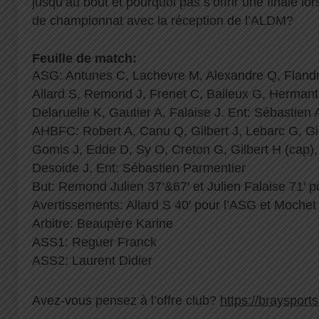
jusqu’au bout et pourquoi pas s’offrir une finale lo
de championnat avec la réception de l’ALDM?
Feuille de match:
ASG: Antunes C, Lachevre M, Alexandre Q, Flandr
Allard S, Remond J, Frenet C, Baileux G, Hermant
Delaruelle K, Gautier A, Falaise J. Ent: Sébastien 
AHBFC: Robert A, Canu Q, Gilbert J, Lebarc G, Gi
Gomis J, Edde D, Sy O, Creton G, Gilbert H (cap),
Desoide J. Ent: Sébastien Parmentier
But: Remond Julien 37’&67′ et Julien Falaise 71′ 
Avertissements: Allard S 40′ pour l’ASG et Mochet
Arbitre: Beaupère Karine
ASS1: Reguer Franck
ASS2: Laurent Didier
Avez-vous pensez à l’offre club?
https://braysports