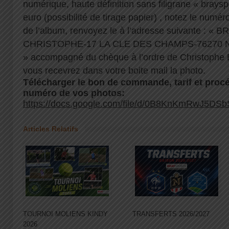
numérique, haute définition sans filigrane « brayspo
euro (possibilité de tirage papier) , notez le numé
de l’album, renvoyez le à l’adresse suivante :
CHRISTOPHE-17 LA CLE DES CHAMPS-76270
» accompagné du chèque à l’ordre de Christophe 
vous recevrez dans votre boite mail la photo.
Télécharger le bon de commande, tarif et procé
numéro de vos photos:
https://docs.google.com/file/d/0B8KnKmRwJ5DS
Articles Relatifs
TOURNOI MOLIENS KINDY
TRANSFERTS 2026/2027
2026