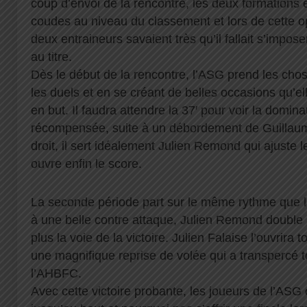
coup d’envoi de la rencontre, les deux formations 
coudes au niveau du classement et lors de cette op
deux entraineurs savaient très qu’il fallait s’impose
au titre.
Dès le début de la rencontre, l’ASG prend les cho
les duels et en se créant de belles occasions qu’ell
en but. Il faudra attendre la 37′ pour voir la domin
récompensée, suite à un débordement de Guillaume
droit, il sert idéalement Julien Remond qui ajuste 
ouvre enfin le score.
La seconde période part sur le même rythme que la
à une belle contre attaque, Julien Remond double 
plus la voie de la victoire. Julien Falaise l’ouvrira t
une magnifique reprise de volée qui a transpercé 
l’AHBFC.
Avec cette victoire probante, les joueurs de l’ASG 