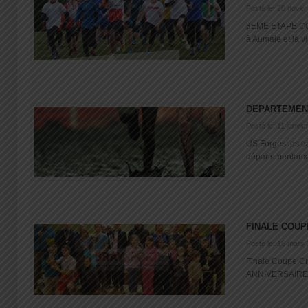
Posté le: 20 nove
3EME ETAPE CO
à Aumale et la vic
DEPARTEMEN
Posté le: 11 janvie
US Forges les ea
départementaux Tr
FINALE COUP
Posté le: 16 mars
Finale Coupe C
ANNIVERSAIRE A