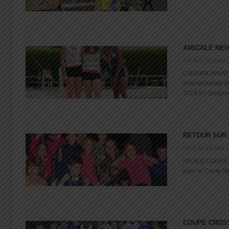
AMICALE NEU
Posté le: 28 juillet
CHAMPIONNAT N
championnats d
2018 les Benjmins
RETOUR SUR 
Posté le: 04 avril 
FINALE COUPE 
pour le Caule Ste
COUPE CROSS