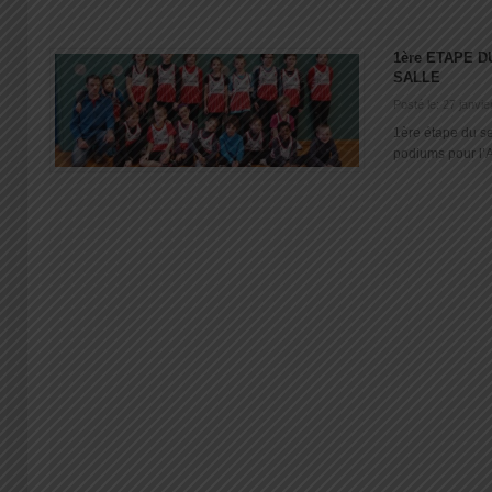
1ère ETAPE 
SALLE
Posté le: 27 janvi
1ère étape du se
podiums pour l’A