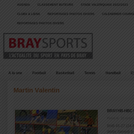
AGENDA
CLASSEMENT BUTEURS
STADE VALERIQUAIS 2022/2023
CLUBS & LIENS
REPORTAGES PHOTOS DIVERS
CALENDRIER COURSE
REPORTAGES PHOTOS DIVERS
A la une
Football
Basketball
Tennis
Handball
C
Martin Valentin
BRAYHB-HBC 
Posté le: 10 octob
BHB 45-27 (24-
derby Samedi 8 oc