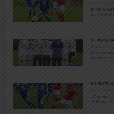
Posté le: 09 mai 2
FC NEUFCHATEL 
prend l’eau à Neu
AS PLATEAU-
Posté le: 14 octob
5ème tour coupe 
Plateau Avec une
PH: PLATEAU
Posté le: 13 mai 2
19ème journée 
AS Plateau 1-0 (0