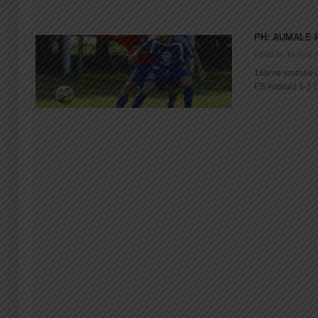
PH: AUMALE-
Posté le: 15 avril 
16ème journée 
ES Aumale 1-1 (1