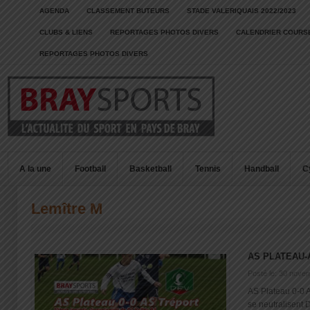
AGENDA
CLASSEMENT BUTEURS
STADE VALERIQUAIS 2022/2023
CLUBS & LIENS
REPORTAGES PHOTOS DIVERS
CALENDRIER COURSE
REPORTAGES PHOTOS DIVERS
A la une
Football
Basketball
Tennis
Handball
C
Lemître M
AS PLATEAU-
Posté le: 30 nove
AS Plateau 0-0 A
se neutralisent D