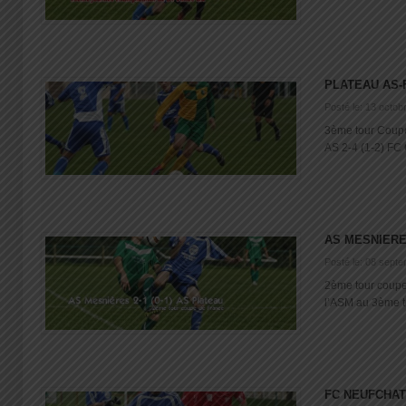
PLATEAU AS-
Posté le: 13 octob
3ème tour Coup
AS 2-4 (1-2) FC O
AS MESNIERES
Posté le: 08 sept
2ème tour coup
l’ASM au 3ème to
FC NEUFCHAT