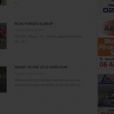
[...]
RCUS FORGES-ELBEUF
Posté le: 08 février 2016
RCUSF – Elbeuf : 14 – 34 Pas autant d’écart que
ça … A [...]
RUGBY: RCUSF 25-13 HARFLEUR
Posté le: 14 janvier 2013
8ème journée de championnat Reprise dans la
douleur ! A Forges, dimanche 13 janvier 2013, [...]