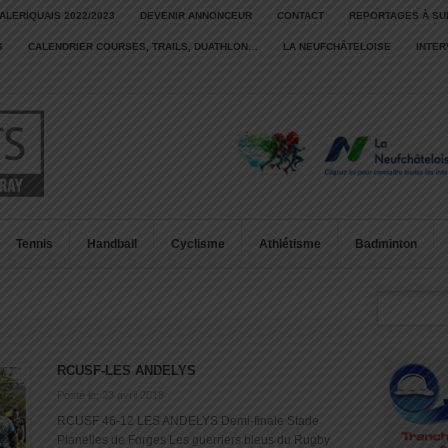
ALERIQUAIS 2022/2023
DEVENIR ANNONCEUR
CONTACT
REPORTAGES À SU
S
CALENDRIER COURSES, TRAILS, DUATHLON…
LA NEUFCHÂTELOISE
INTE
Tennis
Handball
Cyclisme
Athlétisme
Badminton
RCUSF-LES ANDELYS
Posté le: 23 avril 2018
RCUSF 46-12 LES ANDELYS Demi-finale Stade
Planelles de Forges Les guerriers bleus du Rugby