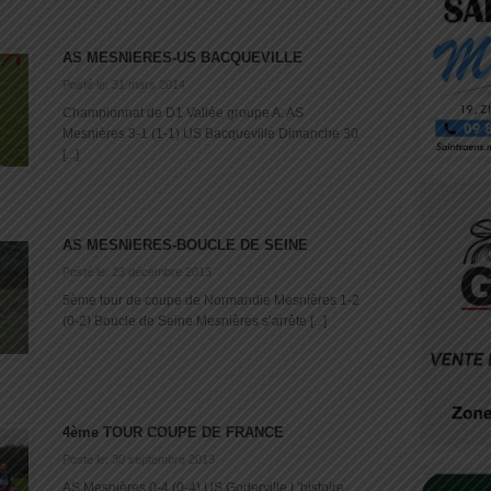
AS MESNIERES-US BACQUEVILLE
Posté le: 31 mars 2014
Championnat de D1 Vallée groupe A: AS
Mesnières 3-1 (1-1) US Bacqueville Dimanche 30
[...]
AS MESNIERES-BOUCLE DE SEINE
Posté le: 23 décembre 2013
5ème tour de coupe de Normandie Mesnières 1-2
(0-2) Boucle de Seine Mesnières s’arrête [...]
4ème TOUR COUPE DE FRANCE
Posté le: 30 septembre 2013
AS Mesnières 0-4 (0-4) US Goderville L’histoire