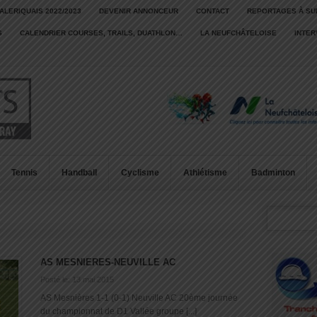
ALERIQUAIS 2022/2023
DEVENIR ANNONCEUR
CONTACT
REPORTAGES À SU
S
CALENDRIER COURSES, TRAILS, DUATHLON…
LA NEUFCHÂTELOISE
INTE
Tennis
Handball
Cyclisme
Athlétisme
Badminton
AS MESNIERES-NEUVILLE AC
Posté le: 13 mai 2015
AS Mesnières 1-1 (0-1) Neuville AC 20ème journée
du championnat de D1 Vallée groupe [...]