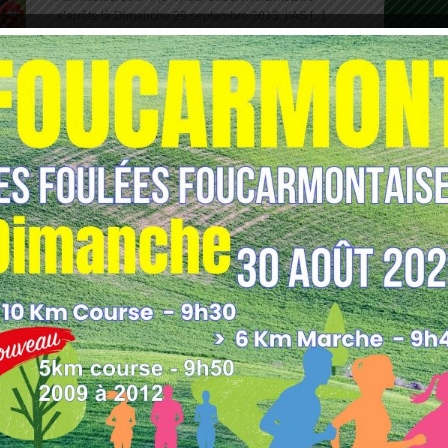
s’arrête là Dimanche 29 septembre 2013, l’AS [...]
US LONDINIERES-AS MESNIERES
Posté le: 08 septembre 2013
2ème tour coupe de France US Londinières 0-1 (0-
0) AS Mesnières Mesnières s’est imposé [...]
1
2
3
4