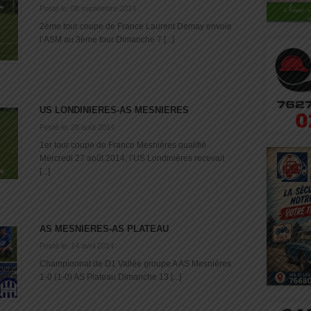
Posté le: 08 septembre 2014
2ème tour coupe de France Laurent Demay envoie
l’ASM au 3ème tour Dimanche 7 [...]
US LONDINIERES-AS MESNIERES
Posté le: 28 août 2014
1er tour coupe de France Mesnières qualifié
Mercredi 27 août 2014, l’US Londinières recevait
[...]
AS MESNIERES-AS PLATEAU
Posté le: 14 avril 2014
Championnat de D1 Vallée groupe A AS Mesnières
1-0 (1-0) AS Plateau Dimanche 13 [...]