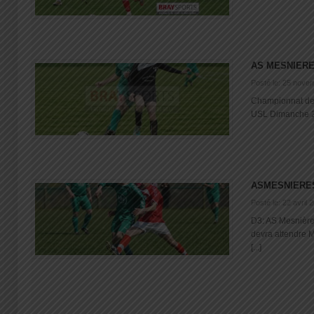
AS MESNIERE
Posté le: 25 nove
Championnat de 
USL Dimanche 24
ASMESNIERE
Posté le: 22 avril 
D3: AS Mesnière
devra attendre M
[...]