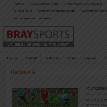
AGENDA
CLASSEMENT BUTEURS
STADE VALERIQUAIS 2022/2023
CLUBS & LIENS
REPORTAGES PHOTOS DIVERS
CALENDRIER COURSE
REPORTAGES PHOTOS DIVERS
A la une
Football
Basketball
Tennis
Handball
C
Hebbert A
FC VARENNE
Posté le: 12 nove
FCV 2-3 (1-1) F
Mercredi 11 nove