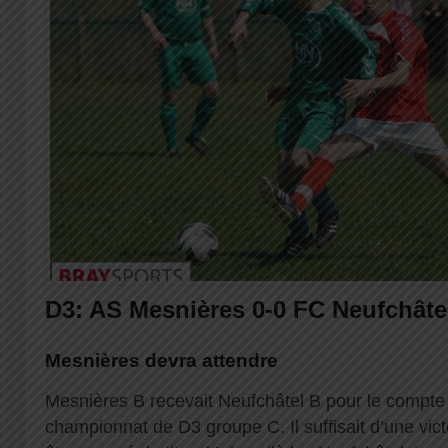
D3: AS Mesnières 0-0 FC Neufchâte
Mesnières devra attendre
Mesnières B recevait Neufchâtel B pour le compte
championnat de D3 groupe C. Il suffisait d’une vic