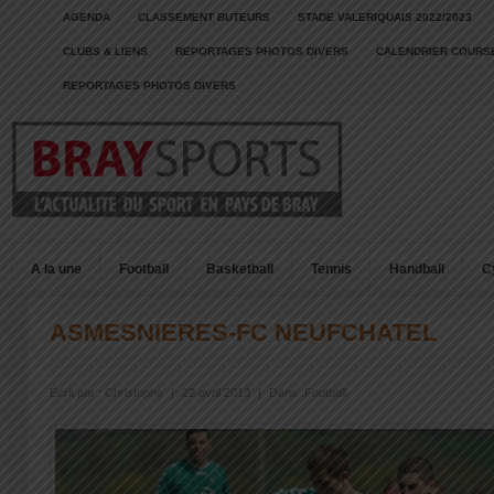
AGENDA
CLASSEMENT BUTEURS
STADE VALERIQUAIS 2022/2023
CLUBS & LIENS
REPORTAGES PHOTOS DIVERS
CALENDRIER COURSE
REPORTAGES PHOTOS DIVERS
A la une
Football
Basketball
Tennis
Handball
C
ASMESNIERES-FC NEUFCHATEL
Écrit par :
Christophe
|
22 avril 2013
|
Dans :
Football