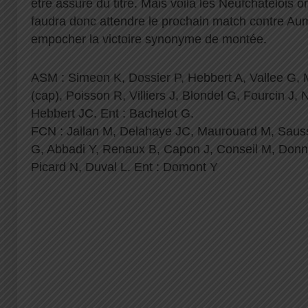
être assuré du titre. Mais voilà les Neufchâtelois on 
faudra donc attendre le prochain match contre Au
empocher la victoire synonyme de montée.
ASM : Simeon K, Dossier P, Hebbert A, Vallee G,
(cap), Poisson R, Villiers J, Blondel G, Fourcin J,
Hebbert JC. Ent : Bachelot G.
FCN : Jallan M, Delahaye JC, Maurouard M, Saus
G, Abbadi Y, Renaux B, Capon J, Conseil M, Donn
Picard N, Duval L. Ent : Domont Y