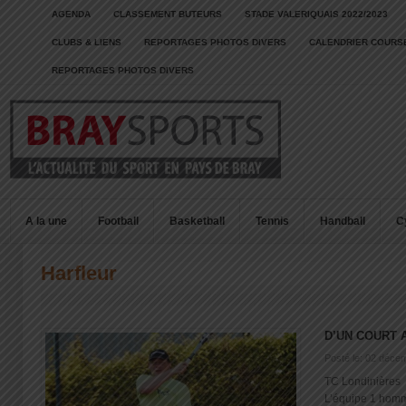
AGENDA
CLASSEMENT BUTEURS
STADE VALERIQUAIS 2022/2023
CLUBS & LIENS
REPORTAGES PHOTOS DIVERS
CALENDRIER COURSE
REPORTAGES PHOTOS DIVERS
A la une
Football
Basketball
Tennis
Handball
C
Harfleur
D’UN COURT 
Posté le: 02 déce
TC Londinières 
L’équipe 1 homme