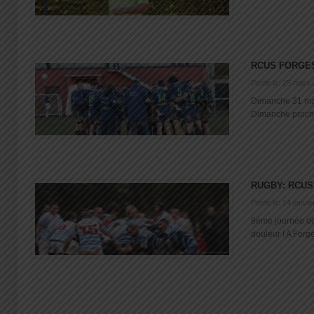
RCUS FORGES
Posté le: 25 mars
Dimanche 31 mar
Dimanche prochai
RUGBY: RCUS
Posté le: 14 janvi
8ème journée de
douleur ! A Forge