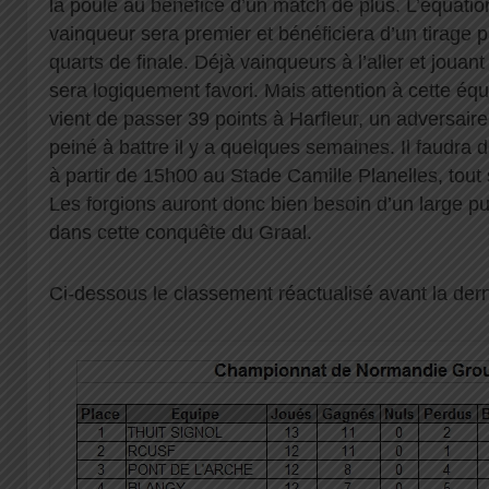
la poule au bénéfice d’un match de plus. L’équatio
vainqueur sera premier et bénéficiera d’un tirage 
quarts de finale. Déjà vainqueurs à l’aller et jouan
sera logiquement favori. Mais attention à cette équ
vient de passer 39 points à Harfleur, un adversaire
peiné à battre il y a quelques semaines. Il faudra
à partir de 15h00 au Stade Camille Planelles, tout 
Les forgions auront donc bien besoin d’un large pu
dans cette conquête du Graal.
Ci-dessous le classement réactualisé avant la dern