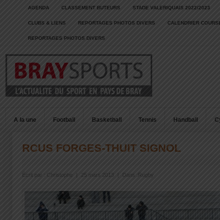
AGENDA
CLASSEMENT BUTEURS
STADE VALERIQUAIS 2022/2023
CLUBS & LIENS
REPORTAGES PHOTOS DIVERS
CALENDRIER COURSE
REPORTAGES PHOTOS DIVERS
A la une
Football
Basketball
Tennis
Handball
C
RCUS FORGES-THUIT SIGNOL
Écrit par :
Christophe
|
25 mars 2013
|
Dans :
Rugby