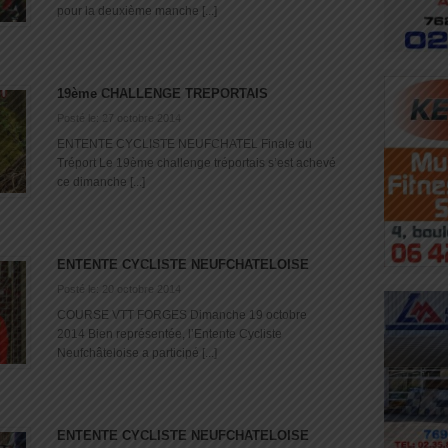
pour la deuxième manche [...]
19ème CHALLENGE TREPORTAIS
Posté le: 27 octobre 2014
ENTENTE CYCLISTE NEUFCHATEL Finale du
Tréport Le 19ème challenge tréportais s’est achevé
ce dimanche [...]
ENTENTE CYCLISTE NEUFCHATELOISE
Posté le: 20 octobre 2014
COURSE VTT FORGES Dimanche 19 octobre
2014 Bien représentée, l’Entente Cycliste
Neufchâteloise a participé [...]
ENTENTE CYCLISTE NEUFCHATELOISE