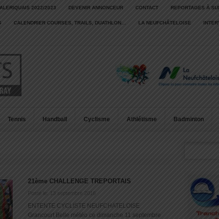
ALERIQUAIS 2022/2023
DEVENIR ANNONCEUR
CONTACT
REPORTAGES À SU
S
CALENDRIER COURSES, TRAILS, DUATHLON…
LA NEUFCHÂTELOISE
INTE
Tennis
Handball
Cyclisme
Athlétisme
Badminton
21ème CHALLENGE TREPORTAIS
Posté le: 13 septembre 2016
ENTENTE CYCLISTE NEUFCHATELOISE
Grancourt Belle météo ce dimanche 11 septembre