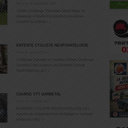
Posté le: 29 septembre 2014
19ème Challenge Tréportais 3ème étape du
challenge à Friville-Escarbotin La troisième
manche du 19ème [...]
ENTENTE CYCLISTE NEUFCHATELOISE
Posté le: 14 avril 2014
Challenge Darnétal et Trophée d’Eawy Challenge
Darnétal Cinq coureurs de l’Entente Cycliste
Neufchâteloise se [...]
COURSE VTT DARNETAL
Posté le: 27 janvier 2014
ENTENTE CYCLISTE NEUFCHATELOISE 1ère
manche du challenge hivernal Malgré le mauvais
temps plus de [...]