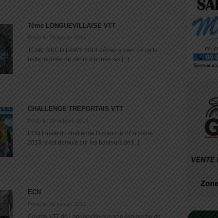
7ème LONGUEVILLAISE VTT
Posté le: 06 janvier 2014
TEAM BIKE D’EAWY 2014 démarre bien En cette
belle journée de début d’année les [...]
CHALLENGE TREPORTAIS VTT
Posté le: 28 octobre 2013
ECN Finale du challenge Dimanche 27 octobre
2013, s’est déroulé sur les hauteurs de [...]
ECN
Posté le: 08 janvier 2013
Course VTT de Longueville-sur-scie Avalanche de