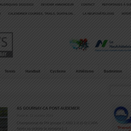
ALERIQUAIS 2022/2023
DEVENIR ANNONCEUR
CONTACT
REPORTAGES À SU
S
CALENDRIER COURSES, TRAILS, DUATHLON…
LA NEUFCHÂTELOISE
INTE
Tennis
Handball
Cyclisme
Athlétisme
Badminton
AS GOURNAY-CA PONT-AUDEMER
Posté le: 21 octobre 2014
Championnat de PH groupe C ASG 1-0 (0-0) CAPA
Après sa victoire la semaine [...]