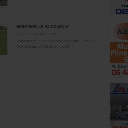
NORMANVILLE-AS GOURNAY
Posté le: 16 septembre 2014
3ème tour coupe de France Normanville 3-3 tab 5-
4 AS Gournay L’ASG se déplaçait [...]