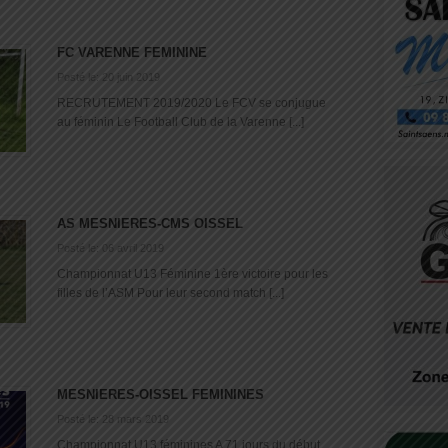
FC VARENNE FEMININE
Posté le: 20 juin 2019
RECRUTEMENT 2019/2020 Le FCV se conjugue
au féminin Le Football Club de la Varenne [...]
AS MESNIERES-CMS OISSEL
Posté le: 06 avril 2019
Championnat U13 Féminine 1ère victoire pour les
filles de l’ASM Pour leur second match [...]
MESNIERES-OISSEL FEMININES
Posté le: 28 mars 2019
Championnat U13 féminines A 71 jours du début