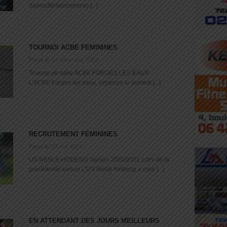
Saëns/Bellencombre) [...]
TOURNOI ACBE FEMININES
Posté le: 14 décembre 2020
Tournoi en salle ACBE FORGES LES EAUX
L’ACBE Forges les eaux, organise le samedi [...]
RECRUTEMENT FÉMININES
Posté le: 23 mai 2020
US NESLE-HODENG Saison 2020/2021 Lors de la
précédente saison L’US Nesle Hodeng a créé [...]
EN ATTENDANT DES JOURS MEILLEURS