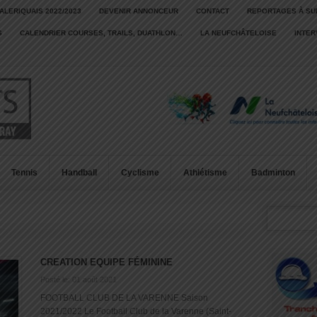
ALERIQUAIS 2022/2023
DEVENIR ANNONCEUR
CONTACT
REPORTAGES À SU
S
CALENDRIER COURSES, TRAILS, DUATHLON…
LA NEUFCHÂTELOISE
INTE
Tennis
Handball
Cyclisme
Athlétisme
Badminton
CREATION EQUIPE FÉMININE
Posté le: 01 août 2021
FOOTBALL CLUB DE LA VARENNE Saison
2021/2022 Le Football Club de la Varenne (Saint-