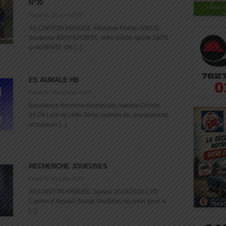
N°30
Posté le: 18 avril 2020
AS CANTON ARGUEIL Interview Florian NIRLO
Soutenez BRAYSPORTS, votre média sports 100%
gratuitFAITE UN [...]
ES AUMALE HB
Posté le: 06 octobre 2019
Excellence féminine Normandie Aumale-Déville:
34-29 Lors de cette 3ème journée de championnat,
et toujours [...]
RECHERCHE JOUEUSES
Posté le: 03 juillet 2019
AS CANTON ARGUEIL Saison 2019/2020 L’AS
Canton d’Argueil (Seine Maritime) va créer pour la
[...]