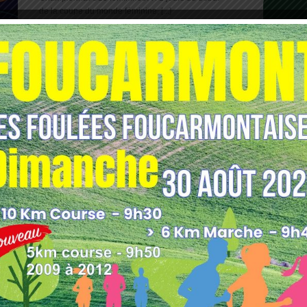
de la coupe du monde féminine, [...]
TOURNOI EB SAINT-SAENS
Posté le: 11 juin 2017
TOURNOI BASKET -15 FEMININES Yerville
remporte le tournoi Samedi 10 juin 2017, le Eawy
[...]
1
2
3
4