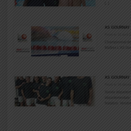
[...]
AS GOURNAY 
Posté le: 02 avril 
Championnat de 
Maîtres L’AS Gour
AS GOURNAY 
Posté le: 04 déce
Soirée départem
départementale 
Natation. Vendredi