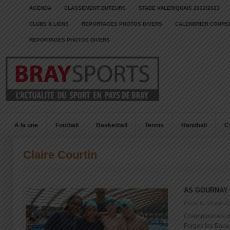
AGENDA
CLASSEMENT BUTEURS
STADE VALERIQUAIS 2022/2023
CLUBS & LIENS
REPORTAGES PHOTOS DIVERS
CALENDRIER COURSE
REPORTAGES PHOTOS DIVERS
A la une
Football
Basketball
Tennis
Handball
C
Claire Courtin
AS GOURNAY 
Posté le: 26 juin 2
Championnats d
Forges les Eaux,