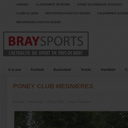
AGENDA
CLASSEMENT BUTEURS
STADE VALERIQUAIS 2022/2023
CLUBS & LIENS
REPORTAGES PHOTOS DIVERS
CALENDRIER COURSE
REPORTAGES PHOTOS DIVERS
A la une
Football
Basketball
Tennis
Handball
C
PONEY CLUB MESNIERES
Écrit par :
Christophe
|
23 juin 2015
|
Dans :
Équitation