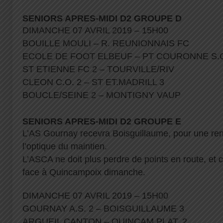
SENIORS APRES-MIDI D2 GROUPE D
DIMANCHE 07 AVRIL 2019 – 15H00
BOUILLE MOULI – R. REUNIONNAIS FC
ECOLE DE FOOT ELBEUF – PT COURONNE S
ST ETIENNE FC 2 – TOURVILLE/RIV
CLEON C.O. 2 – ST ET.MADRILL 3
BOUCLE/SEINE 2 – MONTIGNY VAUP
SENIORS APRES-MIDI D2 GROUPE E
L’AS Gournay recevra Boisguillaume, pour une re
l’optique du maintien.
L’ASCA ne doit plus perdre de points en route, et 
face à Quincampoix dimanche.
DIMANCHE 07 AVRIL 2019 – 15H00
GOURNAY A.S. 2 – BOISGUILLAUME 3
ARGUEIL CANTON – QUINCAM.PLAT. 2