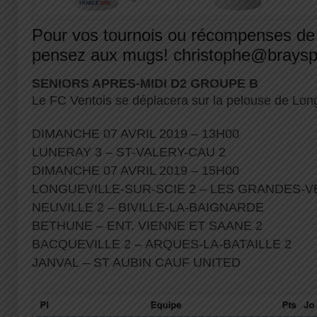
Pour vos tournois ou récompenses de 
pensez aux mugs! christophe@brayspo
SENIORS APRES-MIDI D2 GROUPE B
Le FC Ventois se déplacera sur la pelouse de Longu
DIMANCHE 07 AVRIL 2019 – 13H00
LUNERAY 3 – ST-VALERY-CAU 2
DIMANCHE 07 AVRIL 2019 – 15H00
LONGUEVILLE-SUR-SCIE 2 – LES GRANDES-
NEUVILLE 2 – BIVILLE-LA-BAIGNARDE
BETHUNE – ENT. VIENNE ET SAANE 2
BACQUEVILLE 2 – ARQUES-LA-BATAILLE 2
JANVAL – ST AUBIN CAUF UNITED