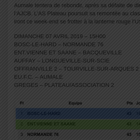
Aumale tentera de rebondir, après sa défaite de d
l’AJCB. L’AS Plateau poursuit sa remontée au clas
iront ce week-end se frotter à la lanterne rouge l’
DIMANCHE 07 AVRIL 2019 – 15H00
BOSC-LE-HARD – NORMANDE 76
ENT.VIENNE ET SAANE – BACQUEVILLE
AUFFAY – LONGUEVILLE-SUR-SCIE
OFFRANVILLE 2 – TOURVILLE-SUR-ARQUES 
EU.F.C. – AUMALE
GREGES – PLATEAU/ASSOCIATION 2