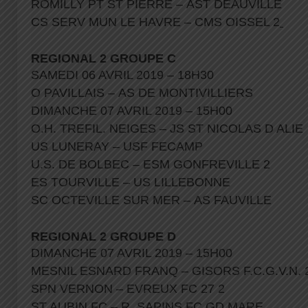
ROMILLY PT ST PIERRE – AST DEAUVILLE
CS SERV MUN LE HAVRE – CMS OISSEL 2
REGIONAL 2 GROUPE C
SAMEDI 06 AVRIL 2019 – 18H30
O PAVILLAIS – AS DE MONTIVILLIERS
DIMANCHE 07 AVRIL 2019 – 15H00
O.H. TREFIL. NEIGES – JS ST NICOLAS D ALIE
US LUNERAY – USF FECAMP
U.S. DE BOLBEC – ESM GONFREVILLE 2
ES TOURVILLE – US LILLEBONNE
SC OCTEVILLE SUR MER – AS FAUVILLE
REGIONAL 2 GROUPE D
DIMANCHE 07 AVRIL 2019 – 15H00
MESNIL ESNARD FRANQ – GISORS F.C.G.V.N. 
SPN VERNON – EVREUX FC 27 2
ST AUBIN FC – R. SAPINS FC GD MARE