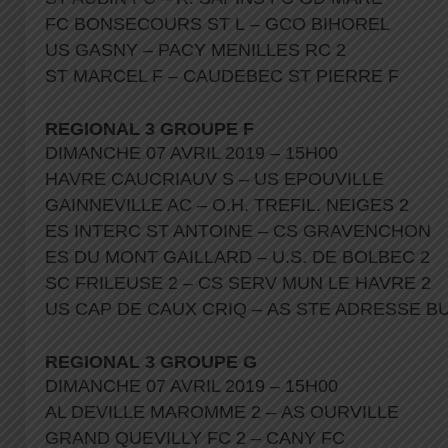
FC BONSECOURS ST L – GCO BIHOREL
US GASNY – PACY MENILLES RC 2
ST MARCEL F – CAUDEBEC ST PIERRE F
REGIONAL 3 GROUPE F
DIMANCHE 07 AVRIL 2019 – 15H00
HAVRE CAUCRIAUV S – US EPOUVILLE
GAINNEVILLE AC – O.H. TREFIL. NEIGES 2
ES INTERC ST ANTOINE – CS GRAVENCHON
ES DU MONT GAILLARD – U.S. DE BOLBEC 2
SC FRILEUSE 2 – CS SERV MUN LE HAVRE 2
US CAP DE CAUX CRIQ – AS STE ADRESSE B
REGIONAL 3 GROUPE G
DIMANCHE 07 AVRIL 2019 – 15H00
AL DEVILLE MAROMME 2 – AS OURVILLE
GRAND QUEVILLY FC 2 – CANY FC