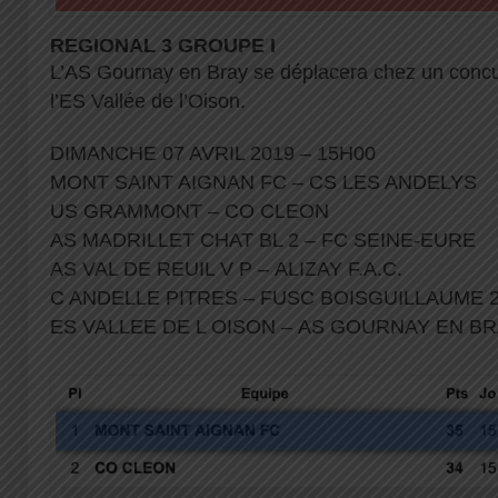
REGIONAL 3 GROUPE I
L’AS Gournay en Bray se déplacera chez un concur
l’ES Vallée de l’Oison.
DIMANCHE 07 AVRIL 2019 – 15H00
MONT SAINT AIGNAN FC – CS LES ANDELYS
US GRAMMONT – CO CLEON
AS MADRILLET CHAT BL 2 – FC SEINE-EURE
AS VAL DE REUIL V P – ALIZAY F.A.C.
C ANDELLE PITRES – FUSC BOISGUILLAUME 
ES VALLEE DE L OISON – AS GOURNAY EN B