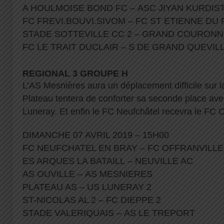
A HOULMOISE BOND FC – ASC JIYAN KURDI
FC FREVI.BOUVI.SIVOM – FC ST ETIENNE DU
STADE SOTTEVILLE CC 2 – GRAND COURON
FC LE TRAIT DUCLAIR – S DE GRAND QUEVIL
REGIONAL 3 GROUPE H
L’AS Mesnières aura un déplacement difficile sur l
Plateau tentera de conforter sa seconde place avec
Luneray. Et enfin le FC Neufchâtel recevra le FC Of
DIMANCHE 07 AVRIL 2019 – 15H00
FC NEUFCHATEL EN BRAY – FC OFFRANVILL
ES ARQUES LA BATAILL – NEUVILLE AC
AS OUVILLE – AS MESNIERES
PLATEAU AS – US LUNERAY 2
ST-NICOLAS AL 2 – FC DIEPPE 2
STADE VALERIQUAIS – AS LE TREPORT