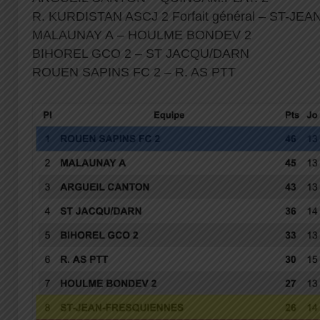
R. KURDISTAN ASCJ 2 Forfait général – ST-
MALAUNAY A – HOULME BONDEV 2
BIHOREL GCO 2 – ST JACQU/DARN
ROUEN SAPINS FC 2 – R. AS PTT