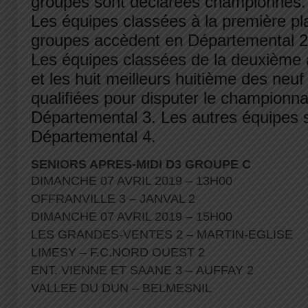
groupes sont déclarées championnes
Les équipes classées à la première pl
groupes accèdent en Départemental 2
Les équipes classées de la deuxième 
et les huit meilleurs huitième des neu
qualifiées pour disputer le championna
Départemental 3. Les autres équipes 
Départemental 4.
SENIORS APRES-MIDI D3 GROUPE C
DIMANCHE 07 AVRIL 2019 – 13H00
OFFRANVILLE 3 – JANVAL 2
DIMANCHE 07 AVRIL 2019 – 15H00
LES GRANDES-VENTES 2 – MARTIN-EGLISE
LIMESY – F.C.NORD OUEST 2
ENT. VIENNE ET SAANE 3 – AUFFAY 2
VALLEE DU DUN – BELMESNIL