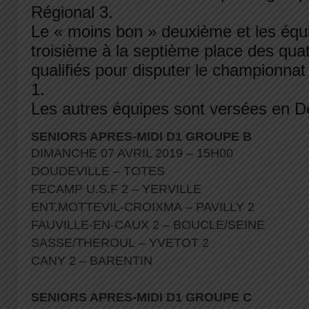
Régional 3.
Le « moins bon » deuxième et les équ
troisième à la septième place des qua
qualifiés pour disputer le championna
1.
Les autres équipes sont versées en D
SENIORS APRES-MIDI D1 GROUPE B
DIMANCHE 07 AVRIL 2019 – 15H00
DOUDEVILLE – TOTES
FECAMP U.S.F 2 – YERVILLE
ENT.MOTTEVIL-CROIXMA – PAVILLY 2
FAUVILLE-EN-CAUX 2 – BOUCLE/SEINE
SASSE/THEROUL – YVETOT 2
CANY 2 – BARENTIN
SENIORS APRES-MIDI D1 GROUPE C