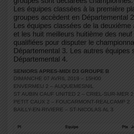
groupes sont déclarées championnes
Les équipes classées à la première pl
groupes accèdent en Départemental 2
Les équipes classées de la deuxième 
et les huit meilleurs huitième des neu
qualifiées pour disputer le championna
Départemental 3. Les autres équipes 
Départemental 4.
SENIORS APRES-MIDI D3 GROUPE B
DIMANCHE 07 AVRIL 2019 – 15H00
ENVERMEU 2 – AUQUEMESNIL
ST AUBIN CAUF UNITED 2 – CRIEL-SUR-MER 
PETIT CAUX 2 – FOUCARMONT-REALCAMP 2
BAILLY-EN-RIVIERE – ST-NICOLAS AL 3