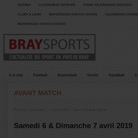
AGENDA
CLASSEMENT BUTEURS
STADE VALERIQUAIS 2022/2023
CLUBS & LIENS
REPORTAGES PHOTOS DIVERS
CALENDRIER COURSE
REPORTAGES PHOTOS DIVERS
A la une
Football
Basketball
Tennis
Handball
C
AVANT MATCH
Écrit par :
Christophe
|
3 avril 2019
|
Dans :
Football
,
Sports
Samedi 6 & Dimanche 7 avril 2019