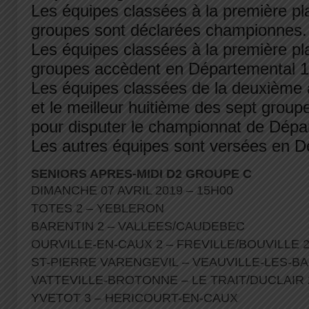
Les équipes classées à la première pl
groupes sont déclarées championnes.
Les équipes classées à la première pl
groupes accèdent en Départemental 1
Les équipes classées de la deuxième 
et le meilleur huitième des sept groupe
pour disputer le championnat de Dépa
Les autres équipes sont versées en D
SENIORS APRES-MIDI D2 GROUPE C
DIMANCHE 07 AVRIL 2019 – 15H00
TOTES 2 – YEBLERON
BARENTIN 2 – VALLEES/CAUDEBEC
OURVILLE-EN-CAUX 2 – FREVILLE/BOUVILLE 
ST-PIERRE VARENGEVIL – VEAUVILLE-LES-
VATTEVILLE-BROTONNE – LE TRAIT/DUCLAIR
YVETOT 3 – HERICOURT-EN-CAUX