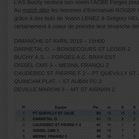
L’AS Buchy recevra son voisin l’ACBE Forges pou
Au
match aller
les hommes d’Emmanuel ROGER s’
grâce à des buts de Yoann LENEZ & Grégory HEU
certainement à coeur de prendre leur revanche dev
DIMANCHE 07 AVRIL 2019 – 15H00
DARNETAL O. – BONSECOURS ST LEGER 2
BUCHY A.S. – FORGES A.C. BRAY-EST
OISSEL CMS 3 – MESNIL FRANQU 2
CAUDEBEC ST PIERRE F 2 – PT QUEVILLY ST 
QUINCAM.PLAT. – ST AUBIN FC 2
DEVILLE MAROM 3 – MT ST AIGNAN 2