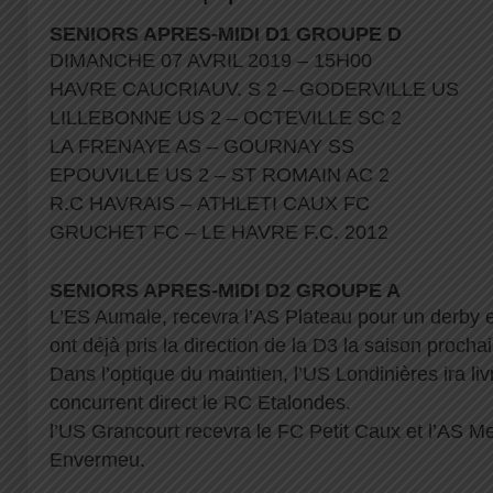
SENIORS APRES-MIDI D1 GROUPE D
DIMANCHE 07 AVRIL 2019 – 15H00
HAVRE CAUCRIAUV. S 2 – GODERVILLE US
LILLEBONNE US 2 – OCTEVILLE SC 2
LA FRENAYE AS – GOURNAY SS
EPOUVILLE US 2 – ST ROMAIN AC 2
R.C HAVRAIS – ATHLETI CAUX FC
GRUCHET FC – LE HAVRE F.C. 2012
SENIORS APRES-MIDI D2 GROUPE A
L’ES Aumale, recevra l’AS Plateau pour un derby 
ont déjà pris la direction de la D3 la saison procha
Dans l’optique du maintien, l’US Londinières ira liv
concurrent direct le RC Etalondes.
l’US Grancourt recevra le FC Petit Caux et l’AS M
Envermeu.