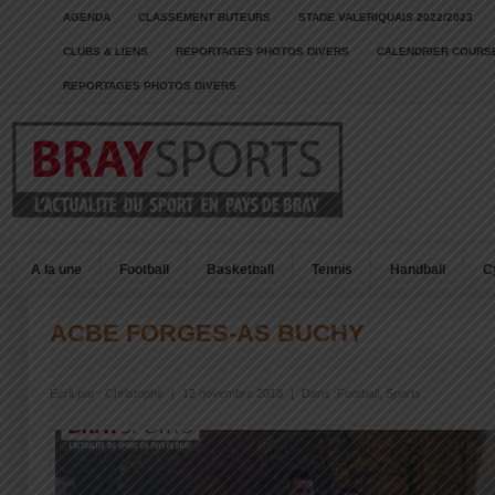
AGENDA
CLASSEMENT BUTEURS
STADE VALERIQUAIS 2022/2023
CLUBS & LIENS
REPORTAGES PHOTOS DIVERS
CALENDRIER COURSE
REPORTAGES PHOTOS DIVERS
A la une
Football
Basketball
Tennis
Handball
C
ACBE FORGES-AS BUCHY
Écrit par :
Christophe
|
12 novembre 2018
|
Dans :
Football
,
Sports