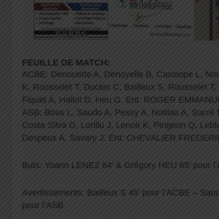
FEUILLE DE MATCH:
ACBE: Denouette A, Denoyelle B, Cassiope L, Nou
K, Rousselet T, Duclos C, Bailleux S, Rousselet T, 
Fiquet A, Hallot D, Heu G. Ent: ROGER EMMAN
ASB: Bous L, Saudo A, Pessy A, Nottias A, Sucré 
Costa Silva G, Lorillu J, Lenoir K, Pingeon Q, Leb
Despeux A, Savary J. Ent: CHEVALIER FREDERI
Buts: Yoann LENEZ 64′ & Grégory HEU 65′ pour 
Avertissements: Bailleux S 45′ pour l’ACBE – Saud
pour l’ASB