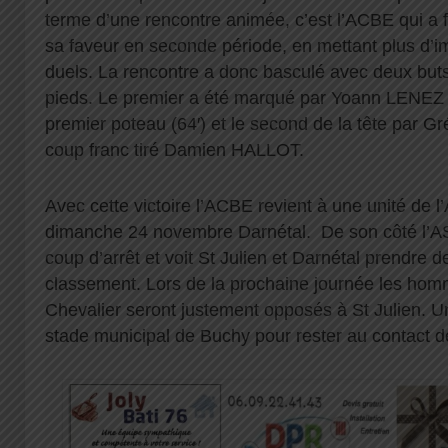
terme d’une rencontre animée, c’est l’ACBE qui a f
sa faveur en seconde période, en mettant plus d’
duels. La rencontre a donc basculé avec deux buts
pieds. Le premier a été marqué par Yoann LENEZ 
premier poteau (64′) et le second de la tête par G
coup franc tiré Damien HALLOT.
Avec cette victoire l’ACBE revient à une unité de l
dimanche 24 novembre Darnétal. De son côté l’AS
coup d’arrêt et voit St Julien et Darnétal prendre d
classement. Lors de la prochaine journée les hom
Chevalier seront justement opposés à St Julien. Un
stade municipal de Buchy pour rester au contact d