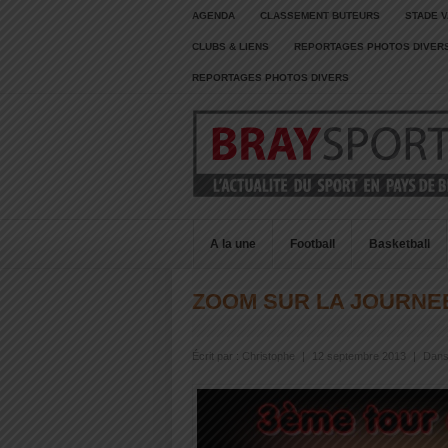
AGENDA
CLASSEMENT BUTEURS
STADE V
CLUBS & LIENS
REPORTAGES PHOTOS DIVER
REPORTAGES PHOTOS DIVERS
A la une
Football
Basketball
ZOOM SUR LA JOURNEE
Écrit par :
Christophe
|
12 septembre 2013
|
Dans