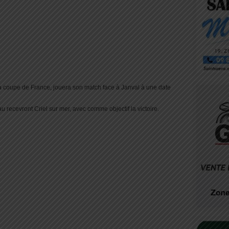
la coupe de France, jouera son match face à Janval à une date
u recevront Criel sur mer, avec comme objectif la victoire.