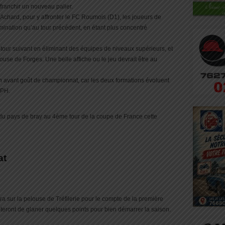
 franchir un nouveau palier.
Achard, pour y affronter le FC Roumois (D1), les joueurs de
mination qu’au tour précédent, en étant plus concentré
u tour suivant en éliminant des équipes de niveaux supérieurs, et
louse de Forges. Une belle affiche ou le jeu devrait être au
un avant goût de championnat, car les deux formations évoluent
 PH.
 du pays de bray au 4ème tour de la coupe de France cette
at
 sur la pelouse de Tréfilerie pour le compte de la première
ront de glaner quelques points pour bien démarrer la saison.