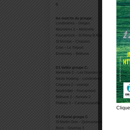
B.
les matchs du groupe:
Londinières – Grèges
Mesnières 2 – Melleville
Foucarmont – St Rémy B.Roc
St Nicolas – Criquiers
Criel – Le Tréport
Envermeu – Béthune
D3 Vallée groupe C:
Melleville 2 – Les Grandes Ventes
Nesle Hodeng – Londinières 2
Criquiers 2 – exempt
Neufchâtel – Foucarmont
Béthune 2 – Aumale 2
Plateau 3 – Campneuseville
Clique
D3 Fluvial groupe C
St Martin Osm – Quincampoix
Boos – Gournay 3