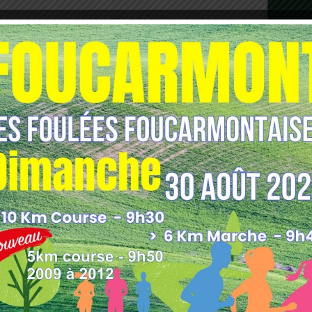
a sa saison avec la réception d’Ourville en Caux. Les hommes
 la nouvelle saison de la même manière qu’ils ont terminé la
L devront s’appuyer sur la prestation donnée en coupe de
 formation du groupe.
 face à Melleville.
ation logique en coupe de France face au Plateau en recevant
nnat ira livrer un véritable test sur la pelouse de Saint-Nicolas