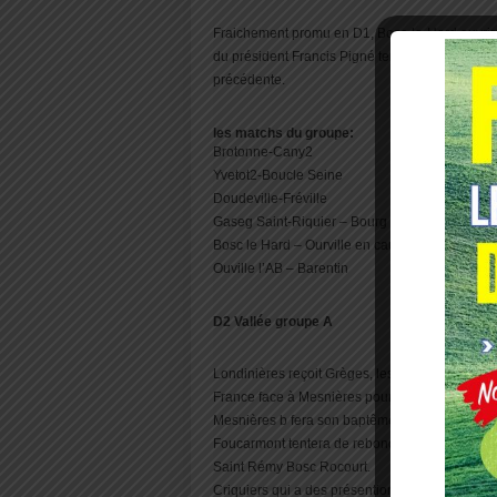
Fraichement promu en D1, Bosc-le-Hard ouvrir
du président Francis Pigné tenteront reprendre
précédente.
les matchs du groupe:
Brotonne-Cany2
Yvetot2-Boucle Seine
Doudeville-Fréville
Gaseg Saint-Riquier – Bourg Dun
Bosc le Hard – Ourville en caux
Ouville l’AB – Barentin
D2 Vallée groupe A
Londinières reçoit Grèges, les joueurs de l’US
France face à Mesnières pour battre une solide
Mesnières b fera son baptême du feu à domicile
Foucarmont tentera de rebondir après l’élimin
Saint Rémy Bosc Rocourt.
Criquiers qui a des présentions dans ce champio