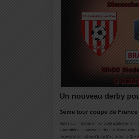
Un nouveau derby pou
3ème tour coupe de France
Après avoir réalisé un véritable exploit en éli
nous offrir un nouveau derby, qui devrait attirer
recevra la formation d’Eure Madrie Seine (DHR)