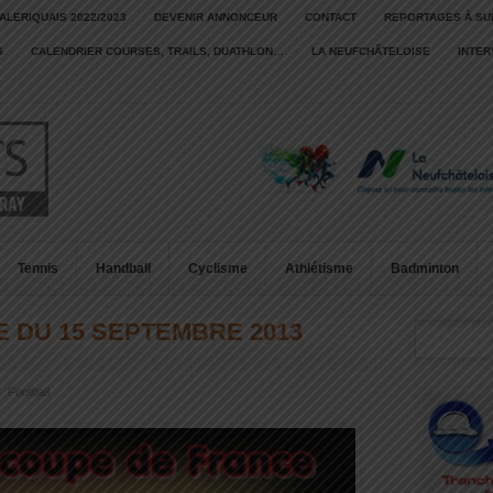
ALERIQUAIS 2022/2023
DEVENIR ANNONCEUR
CONTACT
REPORTAGES À SU
S
CALENDRIER COURSES, TRAILS, DUATHLON…
LA NEUFCHÂTELOISE
INTE
Tennis
Handball
Cyclisme
Athlétisme
Badminton
 DU 15 SEPTEMBRE 2013
 :
Football