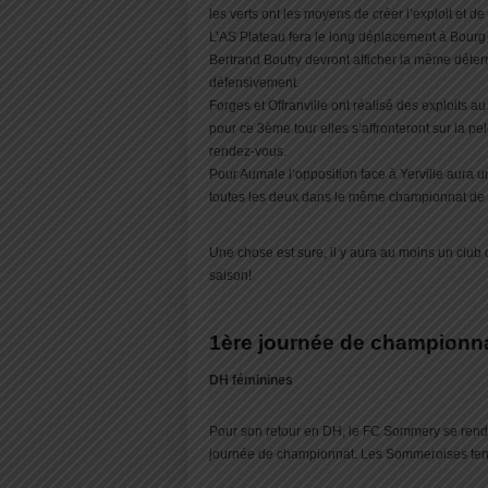
les verts ont les moyens de créer l’exploit et de
L’AS Plateau fera le long déplacement à Bourg 
Bertrand Boutry devront afficher la même déter
défensivement.
Forges et Offranville ont réalisé des exploits a
pour ce 3ème tour elles s’affronteront sur la pe
rendez-vous.
Pour Aumale l’opposition face à Yerville aura 
toutes les deux dans le même championnat de
Une chose est sure, il y aura au moins un club
saison!
1ère journée de championn
DH féminines
Pour son retour en DH, le FC Sommery se rendra
journée de championnat. Les Sommeroises tente