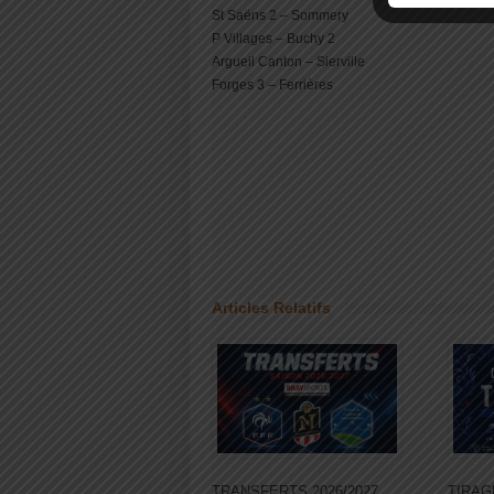
St Saëns 2 – Sommery
P Villages – Buchy 2
Argueil Canton – Sierville
Forges 3 – Ferrières
Articles Relatifs
TRANSFERTS 2026/2027
TIRAG