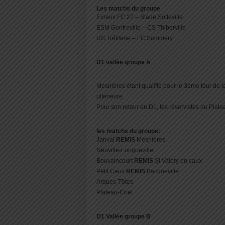
Les matchs du groupe
Evreux FC 27 – Stade Sotteville
ESM Gonfreville – CS Thiberville
US Tréfilerie – FC Sommery
D1 vallée groupe A
Mesnières étant qualifié pour le 3ème tour de 
ultérieure.
Pour son retour en D1, les réservistes du Platea
les matchs du groupe:
Janval
REMIS
Mesnières
Neuville-Longueville
Bouvaincourt
REMIS
St Valéry en caux
Petit Caux
REMIS
Bacqueville
Arques-Tôtes
Plateau-Criel
D1 Vallée groupe B