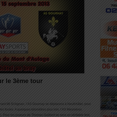
r le 3ème tour
minant Mt St Aignan, l’AS Gournay se déplacera à Neufchâtel, pour
 les foules. A quelques kilomètres plus loin, l’AS Mesnières
. Pour les joueurs de Thomas Guilbert se sera un véritable test,