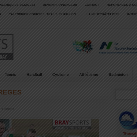
ALERIQUAIS 2022/2023
DEVENIR ANNONCEUR
CONTACT
REPORTAGES À SU
S
CALENDRIER COURSES, TRAILS, DUATHLON…
LA NEUFCHÂTELOISE
INTE
Tennis
Handball
Cyclisme
Athlétisme
Badminton
GREGES
 :
Football