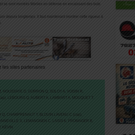
 et se sont montrés fébriles en défense en encaissant des buts
son depuis longtemps. Il faut maintenant montrer cette rigueur à
e.
r les sites partenaires
M, HOUSSAYE D, GORRON Q, SOLOY A, VOISIN R,
ap), LEBOURG Q, AUBERT A, LAMBART A, MOUQUET T.
D Q, CHAMPRENAUT Y, BLOUIN LAVENU C (cap),
ANNEVILLE S, LEMANGNEN C, LASGI K, FROMAGER B,
K KÉVIN