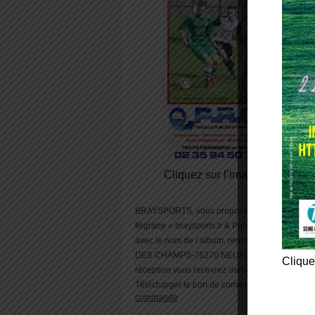
Cliquez sur l’image pour visual
BRAYSPORTS, vous propose d’acheter, une ou d
filigrane « braysports.fr & Pubs» au prix de 2.5 
avec le nom de l’album, renvoyez le à l’ad
DES CHAMPS-76270 NEUFCHATEL EN BRAY » ac
Clique
réception vous recevrez dans votre boite mail l
Télécharger le bon de commande, tarif et proc
commande