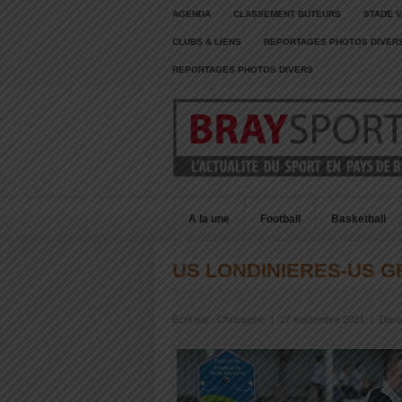
AGENDA
CLASSEMENT BUTEURS
STADE V
CLUBS & LIENS
REPORTAGES PHOTOS DIVER
REPORTAGES PHOTOS DIVERS
A la une
Football
Basketball
US LONDINIERES-US 
Écrit par :
Christophe
|
27 septembre 2021
|
Dans