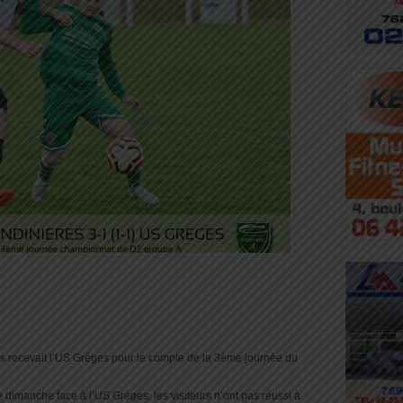
 recevait l’US Grèges pour le compte de la 3ème journée du
dimanche face à l’US Grèges, les visiteurs n’ont pas réussi à