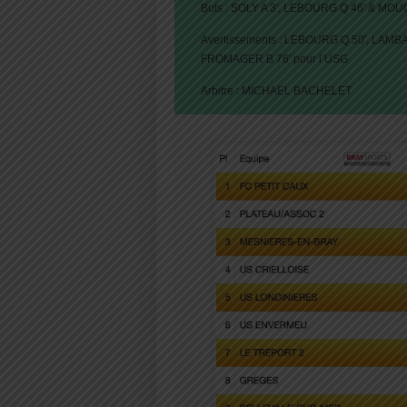
Buts : SOLY A 3′, LEBOURG Q 46′ & MO
Avertissements : LEBOURG Q 50′, LAMBA
FROMAGER B 76′ pour l’USG
Arbitre : MICHAEL BACHELET