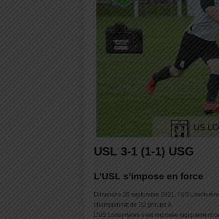
USL 3-1 (1-1) USG
L’USL s’impose en force
Dimanche 26 septembre 2021, l’US Londinières
championnat de D2 groupe A.
L’US Londinières s’est imposée logiquement ce 