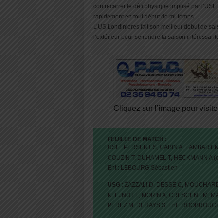
contrecarrer le défi physique imposé par l’USL
rapidement en tout début de mi-temps.
L’US Londinières fait son meilleur début de sai
l’extérieur pour se rendre la saison intéressant
Cliquez sur l’image pour visite
FEUILLE DE MATCH :
USL : PERSENT S, CABIN A, LAMBART 
COUZIN T, DUHAMEL T, HECKMANN A (c
Ent : LEBOURG Sébastien
USG
: ZAZZALI D, DESSE C, MOUCHAR
KLEJNOT L, MORIN A, CRESCENT M, M
PEREZ M, DEHAYS S. Ent : ROOBROUC