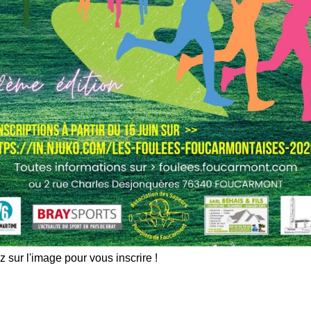
iser toutes les photos de la rencontre.
es photos en version numérique, haute définition sans
euro (possibilité de tirage papier) , notez le numéro de la photo
resse suivante : « BRAYSPORTS-BUNEL CHRISTOPHE-17 LA CLE
compagné du chèque à l’ordre de Christophe Bunel. Dès
z sur l'image pour vous inscrire !
a photo.
édure pour retrouver le numéro de vos photos:
Bon de