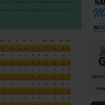
UQUET T 57′ POUR L’USL – FROMAGER B 42′ pour l’USG
RT M 76′ pour l’USL – KLEJNOT L 10′, DESSE C 17′ &