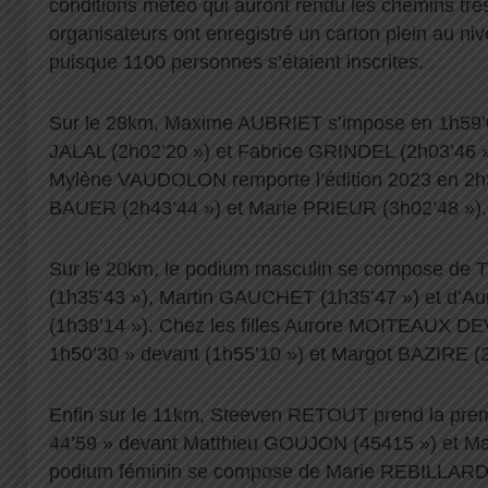
conditions météo qui auront rendu les chemins très 
organisateurs ont enregistré un carton plein au niv
puisque 1100 personnes s’étaient inscrites.
Sur le 28km, Maxime AUBRIET s’impose en 1h59
JALAL (2h02’20 ») et Fabrice GRINDEL (2h03’46 »
Mylène VAUDOLON remporte l’édition 2023 en 2h
BAUER (2h43’44 ») et Marie PRIEUR (3h02’48 »).
Sur le 20km, le podium masculin se compose 
(1h35’43 »), Martin GAUCHET (1h35’47 ») et d’
(1h38’14 »). Chez les filles Aurore MOITEAUX 
1h50’30 » devant (1h55’10 ») et Margot BAZIRE (2
Enfin sur le 11km, Steeven RETOUT prend la premi
44’59 » devant Matthieu GOUJON (45415 ») et Ma
podium féminin se compose de Marie REBILLARD 