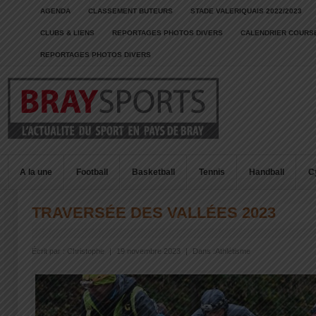
AGENDA
CLASSEMENT BUTEURS
STADE VALERIQUAIS 2022/2023
CLUBS & LIENS
REPORTAGES PHOTOS DIVERS
CALENDRIER COURSE
REPORTAGES PHOTOS DIVERS
A la une
Football
Basketball
Tennis
Handball
C
TRAVERSÉE DES VALLÉES 2023
Écrit par :
Christophe
|
19 novembre 2023
|
Dans :
Athlétisme