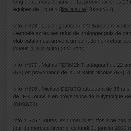
long de ce mois de janvier. La preuve avec les 10 
équipes de Ligue 1 (
lire la suite
) (03/02/22)
Info n°578 : Les dirigeants du FC Barcelone veul
Dembélé après ses refus de prolonger puis de parti
club catalan est arrivé à un point de non-retour et
joueur. (
lire la suite
) (02/02/22)
Info n°577 : Mathis FERMENT, attaquant de 22 ans,
(R3) en provenance de la JS Saint-Nicolas (R3). (
Info n°576 : Mickael DERICQ attaquant de 36 ans, 
de l’ES Tourville en provenance de l’Olympique Be
(01/02/22)
Info n°575 : Toutes les rumeurs et infos à ne pas 
jour du mercato hivernal ce lundi 31 janvier 2022