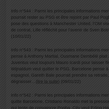
Info n°544 : Parmi les principales informations me
pourrait rester au PSG et être rejoint par Paul Po
pose des questions à Manchester United, l’OM vis
de contrat, Lille réfléchit pour l’avenir de Sven B
(10/01/22)
Info n°543 : Parmi les principales informations me
pense à Anthony Martial, Ousmane Dembélé plait 
Juventus veut toujours Mauro Icardi pour laisser fi
Wijnaldum veut quitter le PSG, Barcelone pense à 
espagnol, Gareth Bale pourrait prendre sa retraite
dégraisser…(
lire la suite
) (09/01/22)
Info n°542 : Parmi les principales informations me
quitte Barcelone, Cristiano Ronaldo met la pressi
qui tente de convaincre Pogba, City veut Erling H