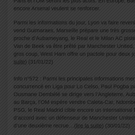
Paris et l’OM seront les plus actifs. En Europe, B
encore Arsenal veulent se renforcer.
Parmi les informations du jour, Lyon va faire reven
vend Guimaraes, Marseille prépare une très gross
proche d’Aubameyang, le Real et le Milan AC pist
Van de Beek va être prêté par Manchester United, L
gros coup, West Ham offre un pactole pour deux 
suite
) (31/01/22)
Info n°572 : Parmi les principales informations me
concurrencé en Liga pour Lo Celso, Paul Pogba pou
Ousmane Dembélé se dirige vers l’Angleterre, Au
au Barça, l’OM espère vendre Caleta-Car, Ndombél
PSG, le Real Madrid cible encore un international
d’accord avec un défenseur de Manchester United
d’une deuxième recrue…(
lire la suite
) (30/01/22)