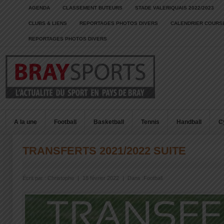
AGENDA
CLASSEMENT BUTEURS
STADE VALERIQUAIS 2022/2023
CLUBS & LIENS
REPORTAGES PHOTOS DIVERS
CALENDRIER COURSE
REPORTAGES PHOTOS DIVERS
A la une
Football
Basketball
Tennis
Handball
C
TRANSFERTS 2021/2022 SUITE
Écrit par :
Christophe
|
18 février 2022
|
Dans :
Football