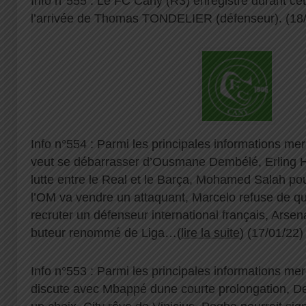
Info n°555 : Le FC Cany (R3) enregistre durant cet
l’arrivée de Thomas TONDELIER (défenseur). (18
Info n°554 : Parmi les principales informations me
veut se débarrasser d’Ousmane Dembélé, Erling Haa
lutte entre le Real et le Barça, Mohamed Salah pour
l’OM va vendre un attaquant, Marcelo refuse de qu
recruter un défenseur international français, Arse
buteur renommé de Liga…(
lire la suite
) (17/01/22)
Info n°553 : Parmi les principales informations mer
discute avec Mbappé dune courte prolongation, De