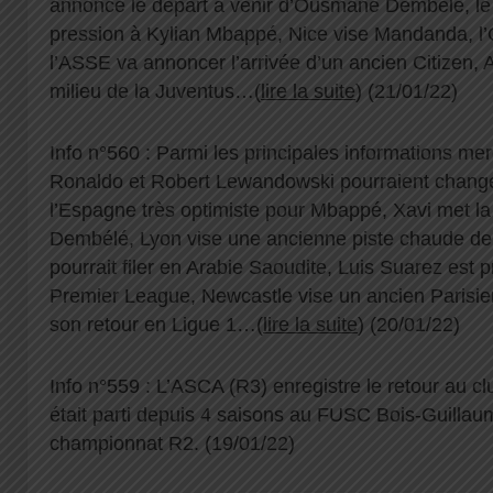
annonce le départ à venir d’Ousmane Dembélé, le
pression à Kylian Mbappé, Nice vise Mandanda, l
l’ASSE va annoncer l’arrivée d’un ancien Citizen, 
milieu de la Juventus…(
lire la suite
) (21/01/22)
Info n°560 : Parmi les principales informations me
Ronaldo et Robert Lewandowski pourraient changer
l’Espagne très optimiste pour Mbappé, Xavi met 
Dembélé, Lyon vise une ancienne piste chaude d
pourrait filer en Arabie Saoudite, Luis Suarez est 
Premier League, Newcastle vise un ancien Parisie
son retour en Ligue 1…(
lire la suite
) (20/01/22)
Info n°559 : L’ASCA (R3) enregistre le retour au 
était parti depuis 4 saisons au FUSC Bois-Guillaum
championnat R2. (19/01/22)