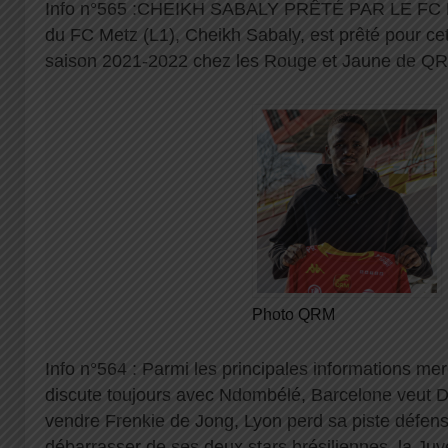
Info n°565 :CHEIKH SABALY PRÊTÉ PAR LE FC ME
du FC Metz (L1), Cheikh Sabaly, est prêté pour ce
saison 2021-2022 chez les Rouge et Jaune de QRM
Photo QRM
Info n°564 : Parmi les principales informations me
discute toujours avec Ndombélé, Barcelone veut 
vendre Frenkie de Jong, Lyon perd sa piste défensi
débarrasser de ses deux stars brésiliennes, la Juv