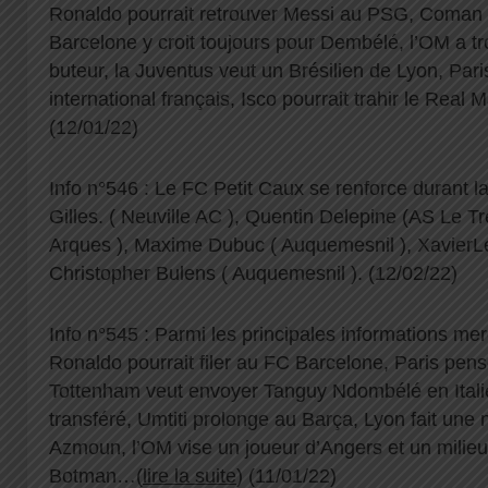
Ronaldo pourrait retrouver Messi au PSG, Coman 
Barcelone y croit toujours pour Dembélé, l’OM a 
buteur, la Juventus veut un Brésilien de Lyon, Pari
international français, Isco pourrait trahir le Real
(12/01/22)
Info n°546 : Le FC Petit Caux se renforce durant la
Gilles. ( Neuville AC ), Quentin Delepine (AS Le Tr
Arques ), Maxime Dubuc ( Auquemesnil ), XavierLe
Christopher Bulens ( Auquemesnil ). (12/02/22)
Info n°545 : Parmi les principales informations mer
Ronaldo pourrait filer au FC Barcelone, Paris pens
Tottenham veut envoyer Tanguy Ndombélé en Itali
transféré, Umtiti prolonge au Barça, Lyon fait une 
Azmoun, l’OM vise un joueur d’Angers et un milieu 
Botman…(
lire la suite
) (11/01/22)