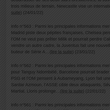
trois milieux de terrain, Newcastle vise un interna
suite
) (24/01/22)
Info n°563 : Parmi les principales informations mer
Madrid piste deux pépites françaises, Chelsea 
l’OM ne veut pas prêter Milik et pourrait perdre Cale
vendre un autre cadre, la Juventus fait une nouvell
buteur de Série A…(
lire la suite
) (23/01/22)
Info n°562 : Parmi les principales informations merc
pour Tanguy Ndombélé, Barcelone pourrait brade
PSG et l’OM pensent à Aubameyang, Lyon fait une c
Sardar Azmoun, l’ASSE cible deux attaquants, Sévi
Martial, Lloris prolonge…
(lire la suite
) (22/01/22)
Info n°561 : Parmi les principales informations me