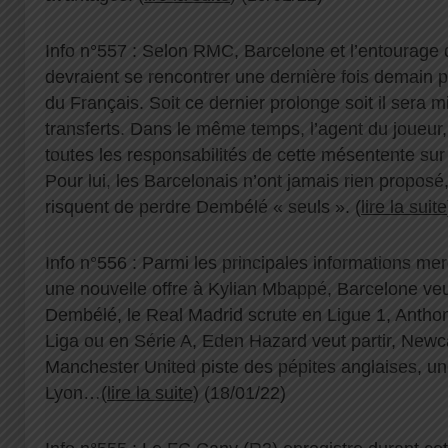
Info n°557 : Selon RMC, Barcelone et l’entoura
devraient se rencontrer une dernière fois demain p
du Français. Soit ce dernier prolonge soit il sera mi
transferts. Dans le même temps, l’agent du joueur
toutes les responsabilités de cette mésentente sur
Pour lui, les Barcelonais n’ont jamais rien propos
risquent de perdre Dembélé « seuls ». (
lire la suite
Info n°556 : Parmi les principales informations mer
une nouvelle offre à Kylian Mbappé, Barcelone v
Dembélé, le Real Madrid scrute en Ligue 1, Anthony 
Liga ou en Série A, Eden Hazard veut partir, Newca
Manchester United piste des pépites anglaises, une
Lyon…(
lire la suite
) (18/01/22)