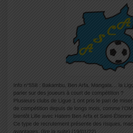
Info n°558 : Bakambu, Ben Arfa, Mangala… la Ligue
parier sur des joueurs à court de compétition ?
Plusieurs clubs de Ligue 1 ont pris le pari de mise
de compétition depuis de longs mois, comme l’O
bientôt Lille avec Hatem Ben Arfa et Saint-Étienn
Ce type de recrutement présente des risques, ma
avantages. (
lire la suite
) (19/01/22)