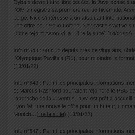
Dybala devrait être libre cet été, la Juve pense à u
l’OM enregistre sa première recrue hivernale, Arsen
belge, Nice s’intéresse à un attaquant internationa
une offre pour Seko Fofana, Newcastle s’active sur
Digne rejoint Aston Villa…
(lire la suite
) (14/01/22)
Info n°549 : Au club depuis près de vingt ans, Ab
l’Olympique Pavillais (R1), pour rejoindre la format
(13/01/22)
Info n°548 : Parmi les principales informations me
et Marcus Rashford pourraient rejoindre le PSG ce
rapproche de la Juventus, l’OM est prêt à accueill
Lyon fait une nouvelle offre pour un buteur, Coma
Munich…(
lire la suite
) (13/01/22)
Info n°547 : Parmi les principales informations mer