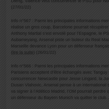
Dieng, Valence veut concurrencer le PSG pour 
(27/01/22)
Info n°567 : Parmi les principales informations mer
réalise un gros coup, Barcelone pourrait récupérer 
Anthony Martial s’est envolé pour l’Espagne, le PS
Aubameyang, Arsenal piste un buteur du Real Mad
Marseille devance Lyon pour un défenseur français
(
lire la suite
) (26/01/22)
Info n°566 : Parmi les principales informations mer
Parisiens acceptent d’être échangés avec Tanguy
concurrencer Newcastle pour Jesse Lingard, la Ju
Dusan Vlahovic, Arsenal pense à un international su
va signer à l’Atlético Madrid, l’OM pourrait perdre 
un défenseur du Bayern Munich va quitter le club