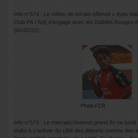
Info n°574 : Le milieu de terrain offensif « Ilyes N
Club FA / N3) s’engage avec les Diables Rouges 
(01/02/22)
Photo FCR
Info n°573 : Le mercato
hivernal prend fin ce lundi
clubs à s’activer du côté des départs comme des a