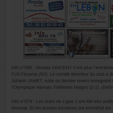
Info n°580 : Nicolas VINCENT n’est plus l’entraîne
l’US Fécamp (R2). Le comité directeur du club a d
Johann JAMET, suite au dernier revers enregistré 
l’Olympique Havrais Tréfileries Neiges (2-1). (04/0
Info n°579 : Les clubs de Ligue 1 ont été très actif
hivernal. Et les écuries tricolores ont enchaîné les 