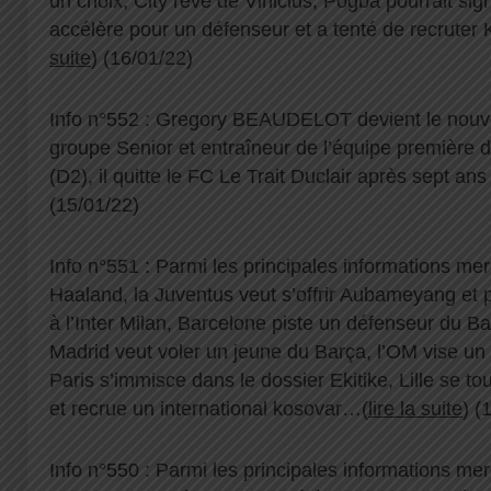
un choix, City rêve de Vinicius, Pogba pourrait sig
accélère pour un défenseur et a tenté de recrute
suite
) (16/01/22)
Info n°552 : Gregory BEAUDELOT devient le nouv
groupe Senior et entraîneur de l’équipe première
(D2), il quitte le FC Le Trait Duclair après sept an
(15/01/22)
Info n°551 : Parmi les principales informations me
Haaland, la Juventus veut s’offrir Aubameyang et po
à l’Inter Milan, Barcelone piste un défenseur du B
Madrid veut voler un jeune du Barça, l’OM vise un i
Paris s’immisce dans le dossier Ekitike, Lille se 
et recrue un international kosovar…(
lire la suite
) (
Info n°550 : Parmi les principales informations mer