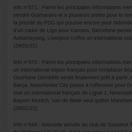
Info n°571 : Parmi les principales informations mer
vendre Guimaraes et a plusieurs pistes pour le re
la priorité du PSG qui pousse encore pour Ndombél
d’un cador de Liga pour Kamara, Barcelone pense
Aubameyang, Liverpool s’offre un international c
(29/01/22)
Info n°570 : Parmi les principales informations mer
un international espoir français pour remplacer B
Ousmane Dembélé serait finalement prêt à partir, 
Barça, Manchester City passe à l’offensive pour D
vise un international français de Ligue 1, Newcastl
Bayern Munich, Van de Beek veut quitter Manche
(28/01/22)
Info n°569 : Nouvelle arrivée au club de Sassetot T