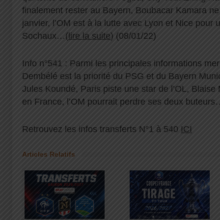
finalement rester au Bayern, Boubacar Kamara ne 
janvier, l’OM est à la lutte avec Lyon et Nice pour
Sochaux…(
lire la suite
) (08/01/22)
Info n°541 : Parmi les principales informations m
Dembélé est la priorité du PSG et du Bayern Munic
Jules Koundé, Paris piste une star de l’OL, Blaise 
en France, l’OM pourrait perdre ses deux buteurs
Retrouvez les infos transferts N°1 à 540
ICI
Articles Relatifs