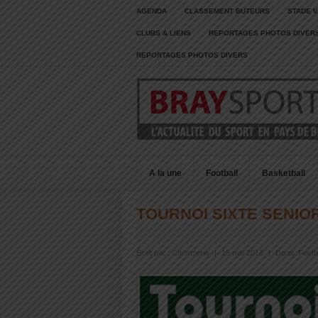
AGENDA
CLASSEMENT BUTEURS
STADE V
CLUBS & LIENS
REPORTAGES PHOTOS DIVER
REPORTAGES PHOTOS DIVERS
A la une
Football
Basketball
TOURNOI SIXTE SENIO
Écrit par :
Christophe
|
15 mai 2018
|
Dans :
Footb