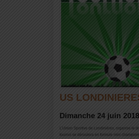
US LONDINIERE
Dimanche 24 juin 201
L’Union Sportive de Londinières, organise le di
tournoi se déroulera en formule mini championn