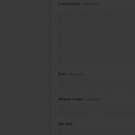
Commentaire
(obligatoire)
Nom
(obligatoire)
Adresse e-mail
(obligatoire)
Site Web