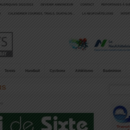
ALERIQUAIS 2022/2023
DEVENIR ANNONCEUR
CONTACT
REPORTAGES À SU
S
CALENDRIER COURSES, TRAILS, DUATHLON…
LA NEUFCHÂTELOISE
INTE
Tennis
Handball
Cyclisme
Athlétisme
Badminton
RS
all