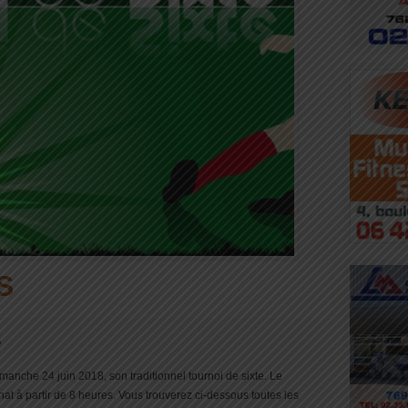
S
8
manche 24 juin 2018, son traditionnel tournoi de sixte. Le
at à partir de 8 heures. Vous trouverez ci-dessous toutes les