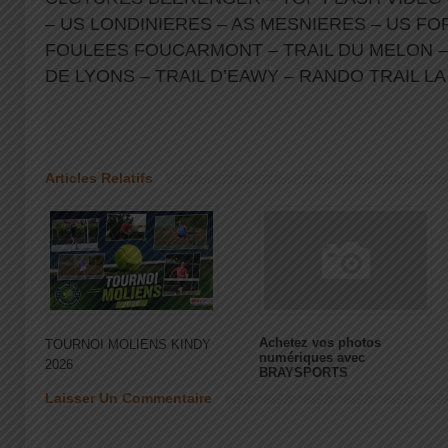
– US LONDINIERES – AS MESNIERES – US FO
FOULEES FOUCARMONT – TRAIL DU MELON – 
DE LYONS – TRAIL D’EAWY – RANDO TRAIL 
Articles Relatifs
Achetez vos photos
TOURNOI MOLIENS KINDY
numériques avec
2026
BRAYSPORTS
Laisser Un Commentaire