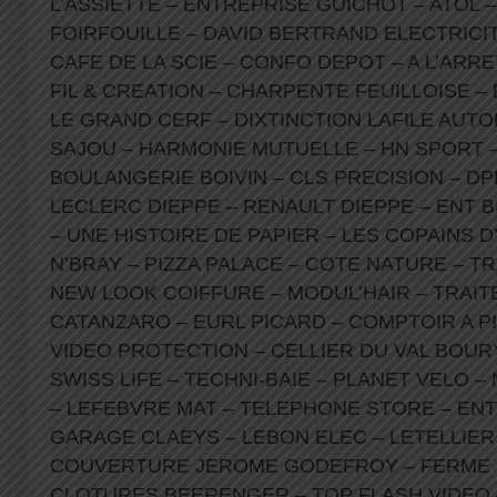
L’ASSIETTE – ENTREPRISE GUICHOT – ATOL –
FOIRFOUILLE – DAVID BERTRAND ELECTRICI
CAFE DE LA SCIE – CONFO DEPOT – A L’ARRE
FIL & CREATION – CHARPENTE FEUILLOISE – 
LE GRAND CERF – DIXTINCTION LAFILE AUTO
SAJOU – HARMONIE MUTUELLE – HN SPORT –
BOULANGERIE BOIVIN – CLS PRECISION – D
LECLERC DIEPPE – RENAULT DIEPPE – ENT 
– UNE HISTOIRE DE PAPIER – LES COPAINS 
N’BRAY – PIZZA PALACE – COTE NATURE – T
NEW LOOK COIFFURE – MODUL’HAIR – TRAIT
CATANZARO – EURL PICARD – COMPTOIR A PI
VIDEO PROTECTION – CELLIER DU VAL BOUR
SWISS LIFE – TECHNI-BAIE – PLANET VELO –
– LEFEBVRE MAT – TELEPHONE STORE – ENT
GARAGE CLAEYS – LEBON ELEC – LETELLIER
COUVERTURE JEROME GODEFROY – FERME 
CLOTURES BEERENGER – TOP FLASH VIDEO 