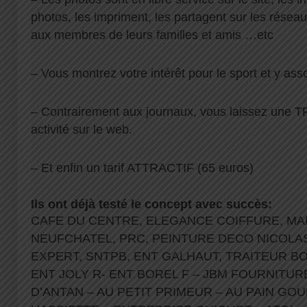
photos, les impriment, les partagent sur les résea
aux membres de leurs familles et amis …etc
– Vous montrez votre intérêt pour le sport et y ass
– Contrairement aux journaux, vous laissez une 
activité sur le web.
– Et enfin un tarif ATTRACTIF (65 euros)
Ils ont déjà testé le concept avec succès:
CAFE DU CENTRE, ELEGANCE COIFFURE, MA
NEUFCHATEL, PRC, PEINTURE DECO NICOLA
EXPERT, SNTPB, ENT GALHAUT, TRAITEUR BO
ENT JOLY R- ENT BOREL F – JBM FOURNITUR
D’ANTAN – AU PETIT PRIMEUR – AU PAIN GO