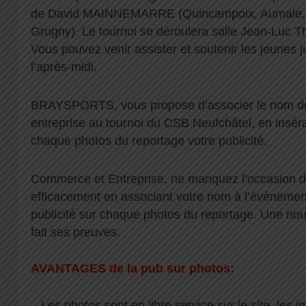
de David MAINNEMARRE (Quincampoix, Aumale, N
Grugny). Le tournoi se déroulera salle Jean-Luc Th
Vous pouvez venir assister et soutenir les jeunes 
l’après-midi.
BRAYSPORTS, vous propose d’associer le nom d
entreprise au tournoi du CSB Neufchâtel, en inséran
chaque photos du reportage votre publicité.
Commerce et Entreprise, ne manquez l’occasion
efficacement en associant votre nom à l’événement
publicité sur chaque photos du reportage. Une nou
fait ses preuves.
AVANTAGES de la pub sur photos:
– Les photos sont en libre service sur le site, les 