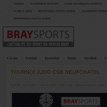
AGENDA
CLASSEMENT BUTEURS
STADE VALERIQUAIS 2022/2023
CLUBS & LIENS
REPORTAGES PHOTOS DIVERS
CALENDRIER COURSE
REPORTAGES PHOTOS DIVERS
A la une
Football
Basketball
Tennis
Handball
C
TOURNOI JUDO CSB NEUFCHATEL
Écrit par :
Christophe
|
3 février 2018
|
Dans :
Judo - Mansuria Kung-Fu
,
Sports