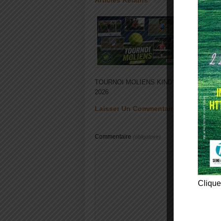
Articles Relatifs
Achete
TOURNOI MOLIENS KINDY
numér
2026
BRAY
Laisser Un Commentaire
Commentaire
(obligatoire)
Clique