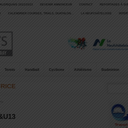
ALERIQUAIS 2022/2023
DEVENIR ANNONCEUR
CONTACT
REPORTAGES À SU
S
CALENDRIER COURSES, TRAILS, DUATHLON…
LA NEUFCHÂTELOISE
INTE
Tennis
Handball
Cyclisme
Athlétisme
Badminton
URICE
rts
&U13