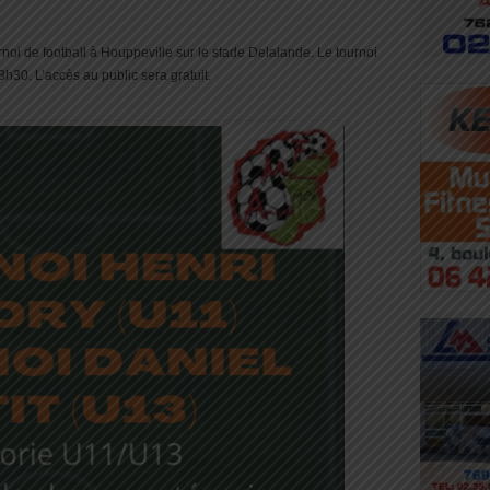
i de football à Houppeville sur le stade Delalande. Le tournoi
0. L’accès au public sera gratuit.