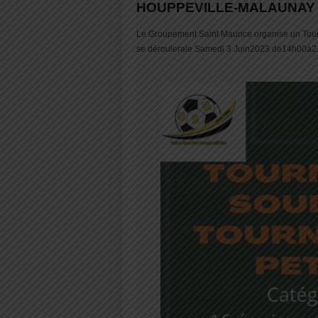
HOUPPEVILLE-MALAUNAY
Le Groupement Saint Maurice organise un Tourno
se déroulerale Samedi 3 Juin2023 de14h00à23h3