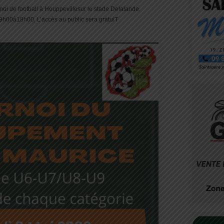
i de football à Houppevillesur le stade Delalande.
 9h00à18h00. L’accès au public sera gratuiT