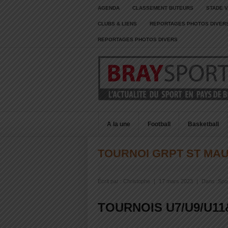
AGENDA
CLASSEMENT BUTEURS
STADE V
CLUBS & LIENS
REPORTAGES PHOTOS DIVER
REPORTAGES PHOTOS DIVERS
A la une
Football
Basketball
TOURNOI GRPT ST MA
Écrit par :
Christophe
|
17 mars 2023
|
Dans :
Spo
TOURNOIS U7/U9/U11