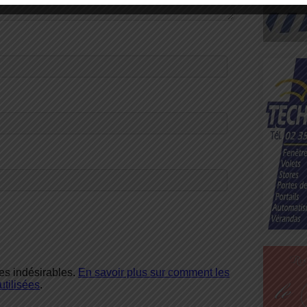
les indésirables.
En savoir plus sur comment les
tilisées
.