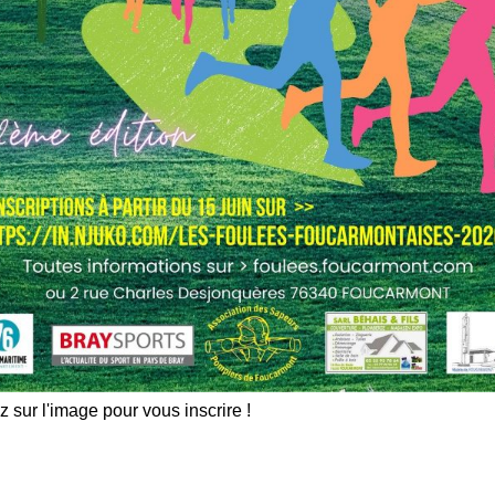
z vos photos
PARTENAIRES TENNIS
iques avec
MOLIENS
SPORTS
z sur l'image pour vous inscrire !