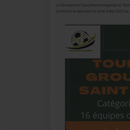
Le Groupement Saint Mauriceorganise un Tourno
Le tournoi se déroulera le lundi 8 Mai 2023 de