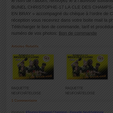
le nom de l’album, renvoyez le à l’adresse suiv
BUNEL CHRISTOPHE-17 LA CLE DES CHAMPS
EN BRAY » accompagné du chèque à l’ordre de C
réception vous recevrez dans votre boite mail la p
Télécharger le bon de commande, tarif et procédur
numéro de vos photos:
Bon de commande
Articles Relatifs
RAQUETTE
RAQUETTE
NEUFCHÂTELOISE
NEUFCHÂTELOISE
1 Commentaire
Pingback:
#Tournoi Raymond Champion - Raquette Neufchateloise