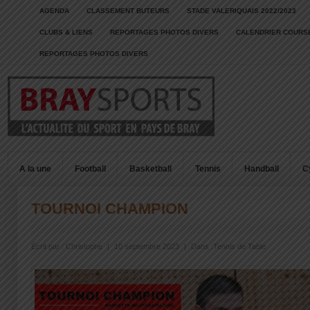
AGENDA
CLASSEMENT BUTEURS
STADE VALERIQUAIS 2022/2023
CLUBS & LIENS
REPORTAGES PHOTOS DIVERS
CALENDRIER COURSE
REPORTAGES PHOTOS DIVERS
A la une
Football
Basketball
Tennis
Handball
C
TOURNOI CHAMPION
Écrit par :
Christophe
|
10 septembre 2023
|
Dans :
Tennis de Table