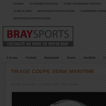
AGENDA
CLASSEMENT BUTEURS
STADE VALERIQUAIS 2022/2023
CLUBS & LIENS
REPORTAGES PHOTOS DIVERS
CALENDRIER COURSE
REPORTAGES PHOTOS DIVERS
A la une
Football
Basketball
Tennis
Handball
C
TIRAGE COUPE SEINE MARITIME
Écrit par :
Christophe
|
17 octobre 2014
|
Dans :
Football