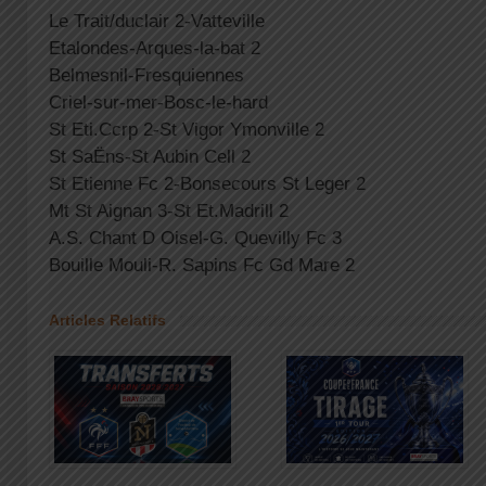
Le Trait/duclair 2-Vatteville
Etalondes-Arques-la-bat 2
Belmesnil-Fresquiennes
Criel-sur-mer-Bosc-le-hard
St Eti.Ccrp 2-St Vigor Ymonville 2
St SaËns-St Aubin Cell 2
St Etienne Fc 2-Bonsecours St Leger 2
Mt St Aignan 3-St Et.Madrill 2
A.S. Chant D Oisel-G. Quevilly Fc 3
Bouille Mouli-R. Sapins Fc Gd Mare 2
Articles Relatifs