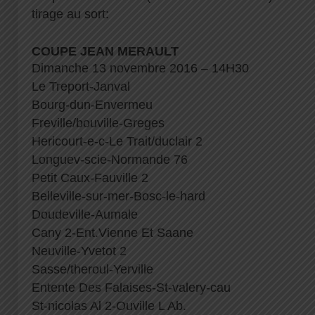
tirage au sort:
COUPE JEAN MERAULT
Dimanche 13 novembre 2016 – 14H30
Le Treport-Janval
Bourg-dun-Envermeu
Freville/bouville-Greges
Hericourt-e-c-Le Trait/duclair 2
Longuev-scie-Normande 76
Petit Caux-Fauville 2
Belleville-sur-mer-Bosc-le-hard
Doudeville-Aumale
Cany 2-Ent.Vienne Et Saane
Neuville-Yvetot 2
Sasse/theroul-Yerville
Entente Des Falaises-St-valery-cau
St-nicolas Al 2-Ouville L Ab.