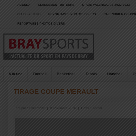
AGENDA
CLASSEMENT BUTEURS
STADE VALERIQUAIS 2022/2023
CLUBS & LIENS
REPORTAGES PHOTOS DIVERS
CALENDRIER COURSE
REPORTAGES PHOTOS DIVERS
A la une
Football
Basketball
Tennis
Handball
C
TIRAGE COUPE MERAULT
Écrit par :
Christophe
|
8 novembre 2016
|
Dans :
Football