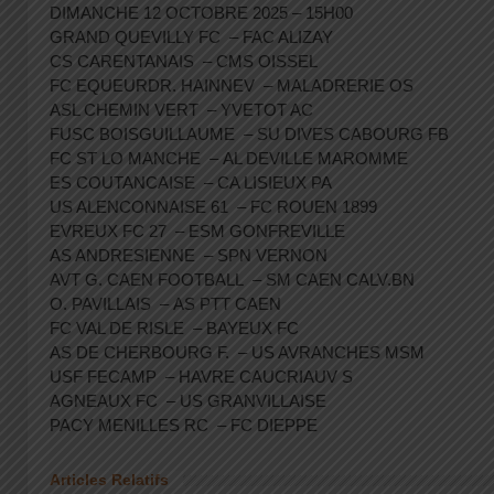
DIMANCHE 12 OCTOBRE 2025 – 15H00
GRAND QUEVILLY FC – FAC ALIZAY
CS CARENTANAIS – CMS OISSEL
FC EQUEURDR. HAINNEV – MALADRERIE OS
ASL CHEMIN VERT – YVETOT AC
FUSC BOISGUILLAUME – SU DIVES CABOURG FB
FC ST LO MANCHE – AL DEVILLE MAROMME
ES COUTANCAISE – CA LISIEUX PA
US ALENCONNAISE 61 – FC ROUEN 1899
EVREUX FC 27 – ESM GONFREVILLE
AS ANDRESIENNE – SPN VERNON
AVT G. CAEN FOOTBALL – SM CAEN CALV.BN
O. PAVILLAIS – AS PTT CAEN
FC VAL DE RISLE – BAYEUX FC
AS DE CHERBOURG F. – US AVRANCHES MSM
USF FECAMP – HAVRE CAUCRIAUV S
AGNEAUX FC – US GRANVILLAISE
PACY MENILLES RC – FC DIEPPE
Articles Relatifs