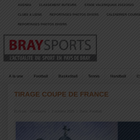
AGENDA
CLASSEMENT BUTEURS
STADE VALERIQUAIS 2022/2023
CLUBS & LIENS
REPORTAGES PHOTOS DIVERS
CALENDRIER COURSE
REPORTAGES PHOTOS DIVERS
A la une
Football
Basketball
Tennis
Handball
C
TIRAGE COUPE DE FRANCE
Écrit par :
Christophe
|
2 octobre 2025
|
Dans :
Football