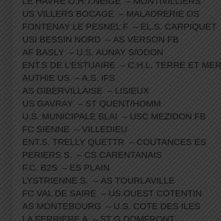
LE HAVRE O.H.T.NEIGE – MONTIVILLIERS
US VILLERS BOCAGE – MALADRERIE OS
FONTENAY LE PESNEL F – EL.S. CARPIQUE
USI BESSIN NORD – AS VERSON FB
AF BASLY – U.S. AUNAY S/ODON
ENT.S DE L’ESTUAIRE – C.H.L. TERRE ET M
AUTHIE US – A.S. IFS
AS GIBERVILLAISE – LISIEUX
US GAVRAY – ST QUENT/HOMM
U.S. MUNICIPALE BLAI – USC MEZIDON FB
FC SIENNE – VILLEDIEU
ENT.S. TRELLY QUETTR – COUTANCES ES
PERIERS S. – CS CARENTANAIS
F.C. B2S – ES PLAIN
LYSTRIENNE S. – AS TOURLAVILLE
FC VAL DE SAIRE – US OUEST COTENTIN
AS MONTEBOURG – U.S. COTE DES ILES
LA FERRIERE A – ST G.DOMFRONT