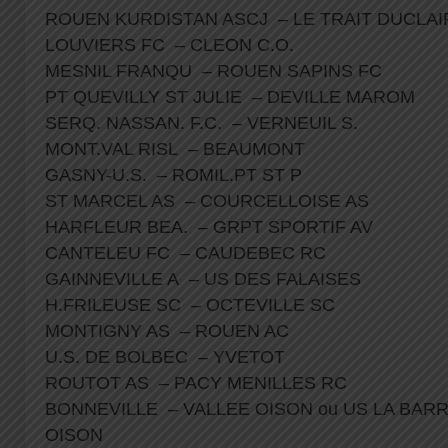
ROUEN KURDISTAN ASCJ – LE TRAIT DUCLA
LOUVIERS FC – CLEON C.O.
MESNIL FRANQU – ROUEN SAPINS FC
PT QUEVILLY ST JULIE – DEVILLE MAROM
SERQ. NASSAN. F.C. – VERNEUIL S.
MONT.VAL RISL – BEAUMONT
GASNY-U.S. – ROMIL.PT ST P
ST MARCEL AS – COURCELLOISE AS
HARFLEUR BEA. – GRPT SPORTIF AV
CANTELEU FC – CAUDEBEC RC
GAINNEVILLE A – US DES FALAISES
H.FRILEUSE SC – OCTEVILLE SC
MONTIGNY AS – ROUEN AC
U.S. DE BOLBEC – YVETOT
ROUTOT AS – PACY MENILLES RC
BONNEVILLE – VALLEE OISON ou US LA BAR
OISON