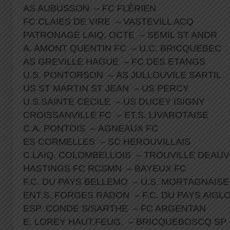
AS AUBUSSON – FC FLÉRIEN
FC CLAIES DE VIRE – VASTEVILL ACQ
PATRONAGE LAIQ. OCTE – SEMIL ST ANDR
A. AMONT QUENTIN FC – U.C. BRICQUEBEC
AS GREVILLE HAGUE – FC DES ETANGS
U.S. PONTORSON – AS JULLOUVILE SARTIL
US ST MARTIN ST JEAN – US PERCY
U.S.SAINTE CECILE – US DUCEY ISIGNY
CROISSANVILLE FC – ET.S. LIVAROTAISE
C.A. PONTOIS – AGNEAUX FC
ES CORMELLES – SC HEROUVILLAIS
C.LAIQ. COLOMBELLOIS – TROUVILLE DEAU
HASTINGS FC RCSMN – BAYEUX FC
F.C. DU PAYS BELLEMO – U.S. MORTAGNAIS
ENT.S. FORGES RADON – F.C. DU PAYS AIGL
ESP. CONDE S/SARTHE – FC ARGENTAN
E. LOREY HAUT.FEUG. – BRICQUEBOSCQ SP