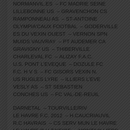
NORMANVIL.ES – FC MADRIE SEINE
LILLEBONNE US – GRAVENCHON CS
RAMPONNEAU AS – ST-ANTOINE
OLYMPIA’CAUX FOOTBAL – GODERVILLE
ES DU VEXIN OUEST – VERNON SPN
MUIDS VAUVRAY – PT AUDEMER CA
GRAVIGNY US – THIBERVILLE
CHARLEVAL FC – ALIZAY F.A.C.
U.S. PONT L’EVEQUE – DOZULE FC
F.C. H V S – FC GISORS VEXIN N.
US RUGLES LYRE – ILLIERS L’EVE
VESLY AS – ST SEBASTIEN
CONCHES US – FC VAL-DE-REUIL
DARNETAL – TOURVILLE/RIV
LE HAVRE F.C. 2012 – H.CAUCRIAUVIL
R.C HAVRAIS – CS SERV MUN LE HAVRE