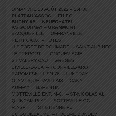
DIMANCHE 28 AOÛT 2022 – 15H00
PLATEAU/ASSOC – EU.F.C.
BUCHY AS – NEUFCHATEL
AS GOURNAY – GRAMMONT
BACQUEVILLE – OFFRANVILLE
PETIT CAUX – TOTES
U.S FORET DE ROUMARE – SAINT-AUBINFC
LE TREPORT – LONGUEV-SCIE
ST-VALERY-CAU – GREGES
BIVILLE-LA-BA – TOURVILLE-ARQ
BAROMESNIL USN 76 – LUNERAY
OLYMPIQUE PAVILLAIS – CANY
AUFFAY – BARENTIN
MOTTEVILLE ENT. M-C. – ST-NICOLAS AL
QUINCAM.PLAT. – SOTTEVILLE CC
R.ASPTT – ST-ETIENNE.FC
BOISGUILLAUME – HOULME BONDEV