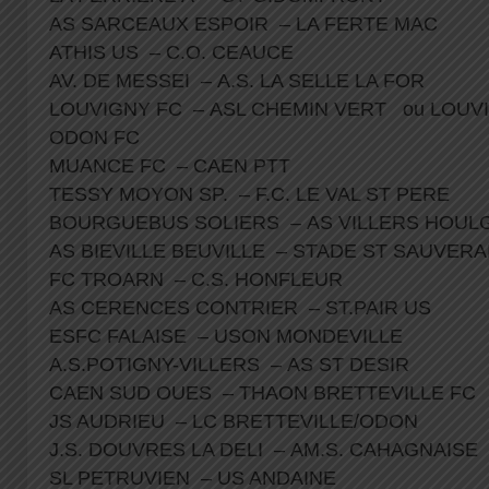
AS SARCEAUX ESPOIR – LA FERTE MAC
ATHIS US – C.O. CEAUCE
AV. DE MESSEI – A.S. LA SELLE LA FOR
LOUVIGNY FC – ASL CHEMIN VERT ou LOUVI
ODON FC
MUANCE FC – CAEN PTT
TESSY MOYON SP. – F.C. LE VAL ST PERE
BOURGUEBUS SOLIERS – AS VILLERS HOU
AS BIEVILLE BEUVILLE – STADE ST SAUVER
FC TROARN – C.S. HONFLEUR
AS CERENCES CONTRIER – ST.PAIR US
ESFC FALAISE – USON MONDEVILLE
A.S.POTIGNY-VILLERS – AS ST DESIR
CAEN SUD OUES – THAON BRETTEVILLE FC
JS AUDRIEU – LC BRETTEVILLE/ODON
J.S. DOUVRES LA DELI – AM.S. CAHAGNAISE
SL PETRUVIEN – US ANDAINE