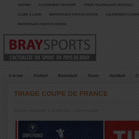
AGENDA
CLASSEMENT BUTEURS
STADE VALERIQUAIS 2022/2023
CLUBS & LIENS
REPORTAGES PHOTOS DIVERS
CALENDRIER COURSE
REPORTAGES PHOTOS DIVERS
A la une
Football
Basketball
Tennis
Handball
C
TIRAGE COUPE DE FRANCE
Écrit par :
Christophe
|
23 août 2022
|
Dans :
Football