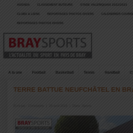
AGENDA
CLASSEMENT BUTEURS
STADE VALERIQUAIS 2022/2023
CLUBS & LIENS
REPORTAGES PHOTOS DIVERS
CALENDRIER COURSE
REPORTAGES PHOTOS DIVERS
A la une
Football
Basketball
Tennis
Handball
C
TERRE BATTUE NEUFCHÂTEL EN BR
Écrit par :
Christophe
|
28 avril 2018
|
Dans :
Sports