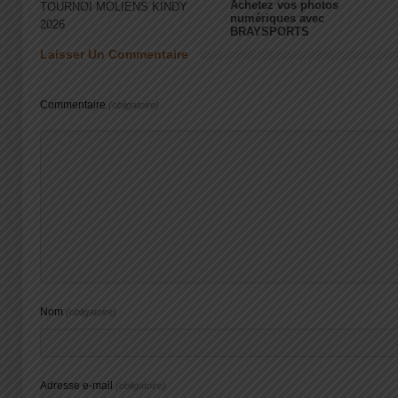
Achetez vos photos
TOURNOI MOLIENS KINDY
numériques avec
2026
BRAYSPORTS
Laisser Un Commentaire
Commentaire
(obligatoire)
Nom
(obligatoire)
Adresse e-mail
(obligatoire)