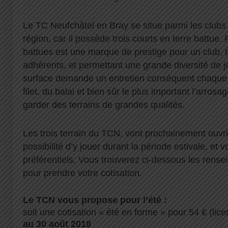
Le TC Neufchâtel en Bray se situe parmi les clubs
région, car il possède trois courts en terre battue.
battues est une marque de prestige pour un club, 
adhérents, et permettant une grande diversité de j
surface demande un entretien conséquent chaque
filet, du balai et bien sûr le plus important l’arros
garder des terrains de grandes qualités.
Les trois terrain du TCN, vont prochainement ouvrir
possibilité d’y jouer durant la période estivale, et 
préférentiels. Vous trouverez ci-dessous les rens
pour prendre votre cotisation.
Le TCN vous propose pour l’été :
soit une cotisation « été en forme » pour 54 € (li
au 30 août 2018