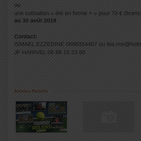
ou
une cotisation « été en forme + » pour 70 € (lice
au 30 août 2018
Contact:
ISMAEL EZZEDINE 0688354407 ou lea.msi@hotm
JF HARIVEL 06 88 15 23 60
Articles Relatifs