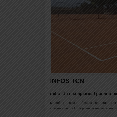
INFOS TCN
début du championnat par équip
Malgré les difficultés liées aux contraintes san
chaque joueur a l’obligation de respecter un pro