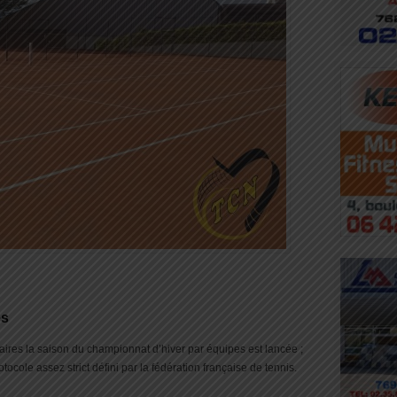
es
itaires la saison du championnat d’hiver par équipes est lancée ;
tocole assez strict défini par la fédération française de tennis.