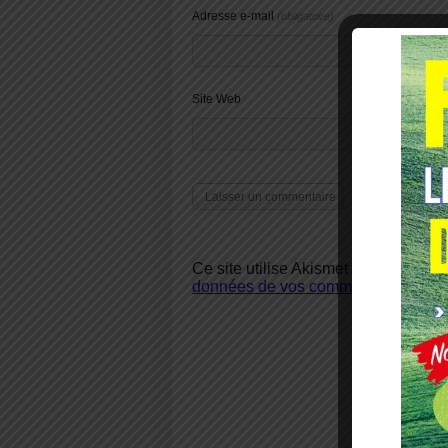
Adresse e-mail
(obligatoire)
Site Web
Ce site utilise Akismet pour réduire 
données de vos commentaires sont u