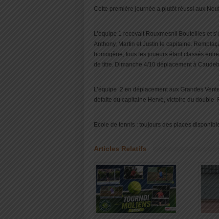
Cette première journée a plutôt réussi aux Neufc
L’équipe 1 recevait Rouxmesnil Bouteilles et s
Anthony, Martin et Justin le capitaine. Remplaç
homogène, tous les joueurs étant classés entre
de titre. Dimanche 4/10 déplacement à Caudeb
L’équipe 2 en déplacement aux Grandes Ventes 
défaite du capitaine Hervé, victoire du double 
Ecole de tennis : toujours des places disponible
Articles Relatifs