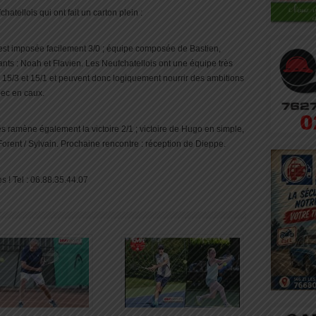
hatellois qui ont fait un carton plein :
’est imposée facilement 3/0 ; équipe composée de Bastien,
ants : Noah et Flavien. Les Neufchatellois ont une équipe très
 15/3 et 15/1 et peuvent donc logiquement nourrir des ambitions
ec en caux.
ramène également la victoire 2/1 ; victoire de Hugo en simple,
Forent / Sylvain. Prochaine rencontre : réception de Dieppe.
s ! Tel : 06.88.35.44.07