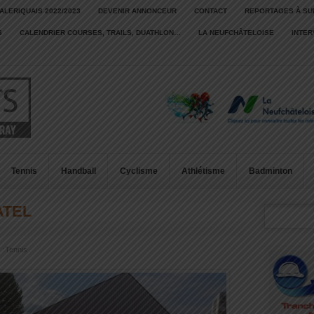
ALERIQUAIS 2022/2023
DEVENIR ANNONCEUR
CONTACT
REPORTAGES À SU
S
CALENDRIER COURSES, TRAILS, DUATHLON…
LA NEUFCHÂTELOISE
INTE
Tennis
Handball
Cyclisme
Athlétisme
Badminton
ATEL
 :
Tennis