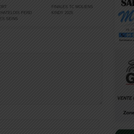
ORT
FINALES TC MOLIENS
HATELOIS PERD
KINDY 2025
DES SEINS