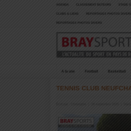
AGENDA
CLASSEMENT BUTEURS
STADE V
CLUBS & LIENS
REPORTAGES PHOTOS DIVER
REPORTAGES PHOTOS DIVERS
A la une
Football
Basketball
TENNIS CLUB NEUFCH
Écrit par :
Christophe
|
28 septembre 2020
|
Dans