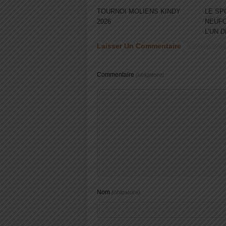
TOURNOI MOLIENS KINDY
LE SP
2026
NEUFC
L’UN 
Laisser Un Commentaire
Commentaire
(obligatoire)
Nom
(obligatoire)