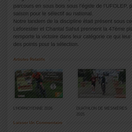
parcours en sous bois sous l’égide de l’UFOLEP, 
saison pour le sélectif au national.
Notre tandem de la discipline était présent sous c
Leforestier et Chantal Sahut prennent la 47ème pl
remporte la victoire dans leur catégorie ce qui leu
des points pour la sélection.
Articles Relatifs
L’HORNOYENNE 2026
DUATHLON DE MESNIÈRES
2025
Laisser Un Commentaire