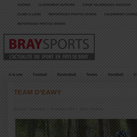
AGENDA
CLASSEMENT BUTEURS
STADE VALERIQUAIS 2022/2023
CLUBS & LIENS
REPORTAGES PHOTOS DIVERS
CALENDRIER COURSE
REPORTAGES PHOTOS DIVERS
A la une
Football
Basketball
Tennis
Handball
C
TEAM D’EAWY
Écrit par :
Christophe
|
22 octobre 2014
|
Dans :
Cyclisme