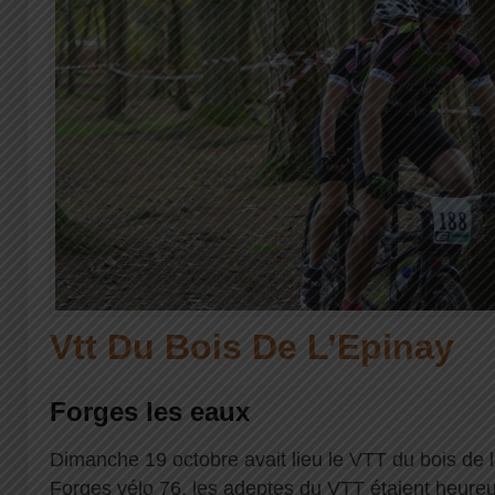
Vtt Du Bois De L’Epinay
Forges les eaux
Dimanche 19 octobre avait lieu le VTT du bois de l
Forges vélo 76, les adeptes du VTT étaient heureu