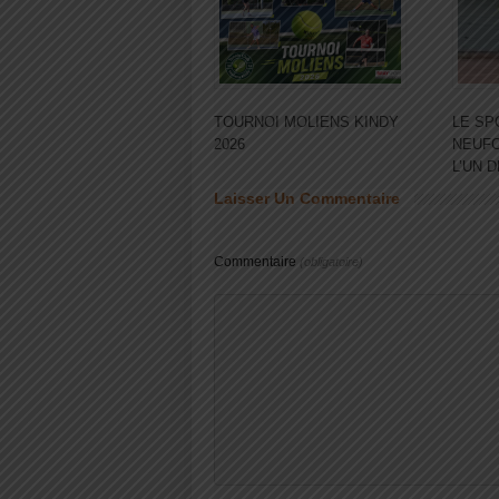
TOURNOI MOLIENS KINDY
LE SP
2026
NEUFC
L’UN 
Laisser Un Commentaire
Commentaire
(obligatoire)