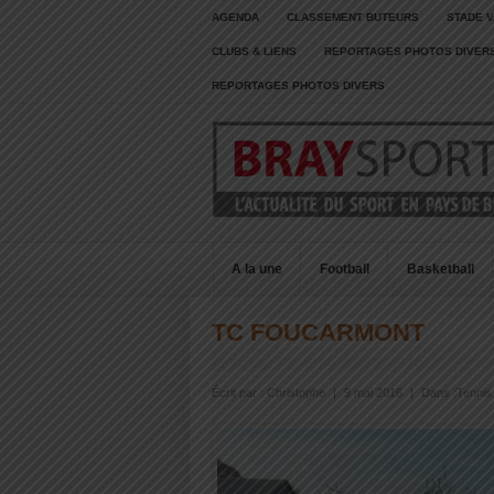
AGENDA
CLASSEMENT BUTEURS
STADE V
CLUBS & LIENS
REPORTAGES PHOTOS DIVER
REPORTAGES PHOTOS DIVERS
A la une
Football
Basketball
TC FOUCARMONT
Écrit par :
Christophe
|
9 mai 2016
|
Dans :
Tennis