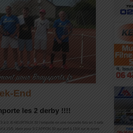
eek-End
orte les 2 derby !!!!
te 5 à 0. B HEURTAUX 30 l’emporte en une nouvelle fois en 3 sets
rf à 15/5, idem pour S CAPPON 30 qui perf à 15/4 sur le score