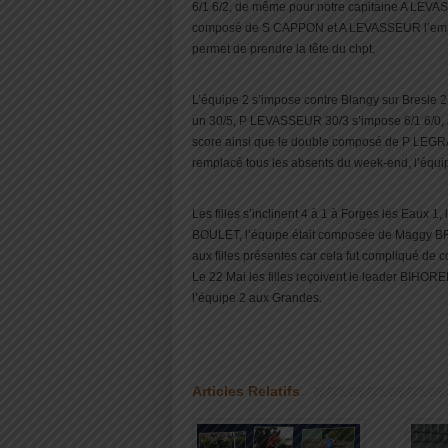
6/1 6/2, de même pour notre capitaine A LEVASS
composé de S CAPPON et A LEVASSEUR l’emporte 
permet de prendre la tête du chpt.
L’équipe 2 s’impose contre Blangy sur Bresle 2 
un 30/5, P LEVASSEUR 30/3 s’impose 6/1 6/0
score ainsi que le double composé de P LEGRA
remplacé tous les absents du week-end, l’équip
Les filles s’inclinent 4 à 1 à Forges les Eaux 1
BOULET, l’équipe était composée de Maggy B
aux filles présentes car cela fut compliqué d
Le 22 Mai les filles reçoivent le leader BIHORE
l’équipe 2 aux Grandes.
Articles Relatifs