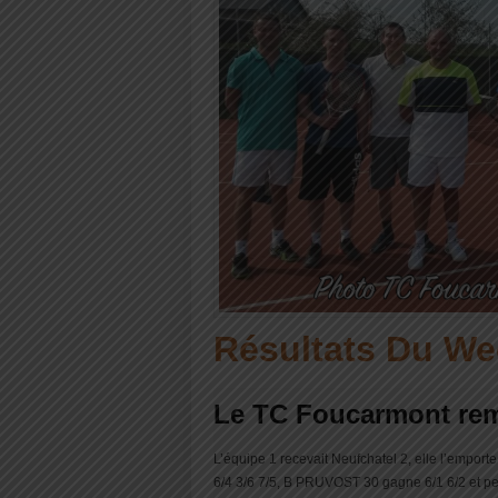
Résultats Du W
Le TC Foucarmont remp
L’équipe 1 recevait Neufchatel 2, elle l’empor
6/4 3/6 7/5, B PRUVOST 30 gagne 6/1 6/2 et pe