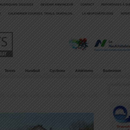
ALERIQUAIS 2022/2023
DEVENIR ANNONCEUR
CONTACT
REPORTAGES À SU
S
CALENDRIER COURSES, TRAILS, DUATHLON…
LA NEUFCHÂTELOISE
INTE
Tennis
Handball
Cyclisme
Athlétisme
Badminton