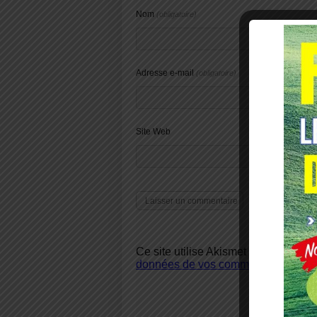
Nom
(obligatoire)
Adresse e-mail
(obligatoire)
Site Web
Ce site utilise Akismet pour réduire 
données de vos commentaires sont u