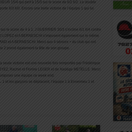
EUR 15/4 qui perf à 15/3 sur le score de 6/2 6/2. Le double
6/3 6/0. Encore une belle victoire de l’équipe 1 qui lui
sur le score de 4 à 1. J GUERRIER 30/3 s’incline 6/1 6/4 contre
, J LOPEZ et A BERNESCHI s’imposent également sur le même
ND et A BERNESCHI. Merci aux 4 séniors + du club qui ont
e 2 prend également la tête de son groupe. .
, la seule victoire est une nouvelle fois remportée par Frédérique
RYEZ, Rachel et Florine LEGER et de Nadège METELLE. Merci
e composer une équipe ce week end.
L 1 et les garçons se déplacent, l’équipe 1 à Envermeu 1 et